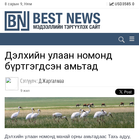
8 сарын 9, Ням
USD
3585.0
Дэлхийн улаан номонд
бүртгэгдсэн амьтад
Сэтгүүлч:
Д.Жаргалмаа
9 жил
Дэлхийн улаан номонд манай орны амьтадаас Тахь адуу,