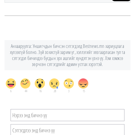
Анхааруулга: Уншигчдын бичсэн сэтгэгдэлд Bestnews.mn хариуцлага
хүлээхгүй болно. Зүй зохисгүй зарим үг, хэллэгийг хязгаарласан тул та
сэтгэгдэл бичихдээ бусдын эрх ашгийг хүндэтгэн үзнэ үү. Хэм хэмжээ
зөрчсөн сэтгэгдлийг админ устгах хэрэгтэй.
6
44
16
28
3
15