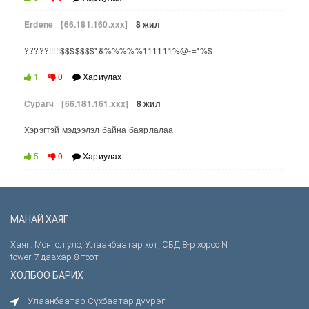
Erdene
[66.181.160.xxx]
8 жил
?????!!!!!$$$$$$$*&%%%%%111111%@-=*%$
1
0
Хариулах
Сурагч
[66.181.161.xxx]
8 жил
Хэрэгтэй мэдээлэл байна баярлалаа
5
0
Хариулах
МАНАЙ ХАЯГ
Хаяг: Монгол улс, Улаанбаатар хот, СБД 8-р хороо N
tower 7 давхар 8 тоот
ХОЛБОО БАРИХ
Улаанбаатар Сүхбаатар дүүрэг