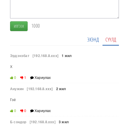
1000
ИЛГЭЭХ
ЭХЭНД
СҮҮЛД
Эрдэнэбат
[192.168.8.xxx]
1 жил
Х
0
1
Хариулах
Анужин
[192.168.8.xxx]
2 жил
Гоё
0
0
Хариулах
Б сондор
[192.168.8.xxx]
3 жил