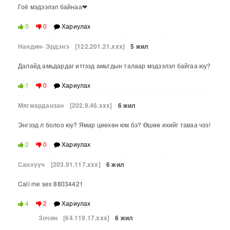
Гоё мэдээлэл байнаа❤
0
0
Хариулах
Нандин- Эрдэнэ
[122.201.21.xxx]
5 жил
Далайд амьдардаг итгээд амьтдын талаар мэдээлэл байгаа юу?
1
0
Хариулах
Мягмарданзан
[202.9.46.xxx]
6 жил
Энгээд л болоо юу? Ямар цөөхөн юм бэ? Өшөө ихийг таваа чээ!
2
0
Хариулах
Санхүүч
[203.91.117.xxx]
6 жил
Call me sex 88034421
4
2
Хариулах
Зочин
[64.119.17.xxx]
6 жил