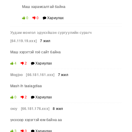
Маш харамсалтай байна
0
0
Хариулах
Уудам монгол эдүкэйшэн сургуулийн сурагч
[64.119.19.xxx]
7 жил
Маш хэрэгтэй гоё сайт байна
4
2
Хариулах
Mogjoo
[66.181.161.xxx]
7 жил
Mash ih taalagdlaa
0
2
Хариулах
оюу
[66.181.176.xxx]
8 жил
үнэхээр хэрэгтэй юм байна аа
3
0
Хариулах