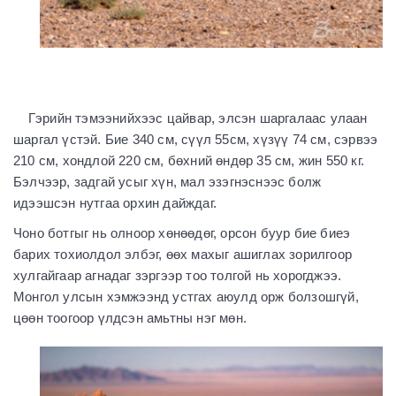
Гэрийн тэмээнийхээс цайвар, элсэн шаргалаас улаан
шаргал үстэй. Бие 340 см, сүүл 55см, хүзүү 74 см, сэрвээ
210 см, хондлой 220 см, бөхний өндөр 35 см, жин 550 кг.
Бэлчээр, задгай усыг хүн, мал эзэгнэснээс болж
идээшсэн нутгаа орхин дайждаг.
Чоно ботгыг нь олноор хөнөөдөг, орсон буур бие биеэ
барих тохиолдол элбэг, өөх махыг ашиглах зорилгоор
хулгайгаар агнадаг зэргээр тоо толгой нь хорогджээ.
Монгол улсын хэмжээнд устгах аюулд орж болзошгүй,
цөөн тоогоор үлдсэн амьтны нэг мөн.