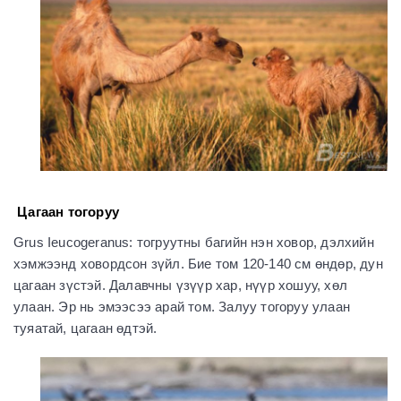
Цагаан тогоруу
Grus Ieucogeranus: тогруутны багийн нэн ховор, дэлхийн
хэмжээнд ховордсон зүйл. Бие том 120-140 см өндөр, дун
цагаан зүстэй. Далавчны үзүүр хар, нүүр хошуу, хөл
улаан. Эр нь эмээсээ арай том. Залуу тогоруу улаан
туяатай, цагаан өдтэй.