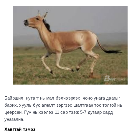
Байршил нутагт нь мал бэлчээрлэх, чоно унага даагыг
барих, хууль бус агналт зэргээс шалтгаан тоо толгой нь
цөөрсөн. Гүү нь хээлээ 11 сар тээж 5-7 дугаар сард
унагална.
Хавтгай тэмээ