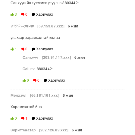
Санхүүгийн тусламж үзүүлнэ 88034421
3
0
Хариулах
☆♡♡+<₩×₩
[59.153.87.xxx]
6 жил
үнэхээр харамсалтай юм аа
1
0
Хариулах
Санхүүч
[203.91.117.xxx]
6 жил
Call me 88034421
0
0
Хариулах
Мөнхзул
[66.181.161.xxx]
6 жил
Харамсалтай бна
0
1
Хариулах
Зоригтбаатар
[202.126.89.xxx]
6 жил