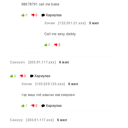
98678791 call me babe
0
0
Хариулах
Зочин
[122.201.21.xxx]
5 жил
Call me sexy daddy
0
3
Санхүүч
[203.91.117.xxx]
6 жил
4
0
Хариулах
Зочин
[103.229.123.xxx]
6 жил
тэр маш гоё амьтан юм хөөрхөн
1
0
Хариулах
Санхүү
[203.91.117.xxx]
6 жил