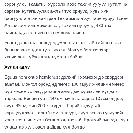
зэрэг улсын амьтны хүрээлэнгээс тахийг уугуул нутагт нь
сэргээн нутагшуулах ажлыг тус орнууд, хувь хүн,
байгууллагатай хамтран Төв аймгийн Хустайн нуруу, Говь-
Алтай аймгийн Бижийнгол, Тахийн нуруунд 430 тахь
байгальдаа хэвийн өсөн үржиж байна.
Унага даага нь чононд идүүлнэ. Их цастай хүйтэн өвөл
бөөнөөрөө өлдөж турж үхдэг. Мөн ус бэлчээрээр
хавчигдан, гүйж сарнин устсан байна.
Хулан адуу
Eguus hemionus hemionus: дэлхийн хэмжээнд ховордсон
амьтан. Монгол оронд өдгөөгөс 100 гаруй жилийн өмнөөс
бүр мөсөн устаж, дэлхийн амьтдын хүрээлэнгүүдээр
тархсан. Биеийн урт 220 см, мундаагаараа 137см өндөр,
сүүл 49см, жин 200 кг хүрдэг. Гэрийн адуутай
харьцуулахад толгой том, чих урт, сүүл зөвхөн үзүүрийн
хэсэгтээ шингэхэн богино хялгастай. Ерөнхий зүс хул, зун
улаавтар хул, өвөл цайвар хул болдог.