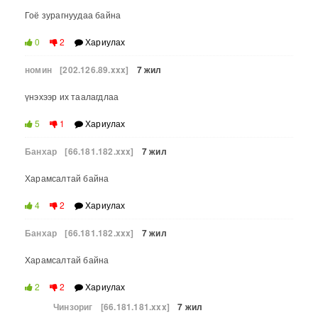
Гоё зурагнуудаа байна
0
2
Хариулах
номин
[202.126.89.xxx]
7 жил
үнэхээр их таалагдлаа
5
1
Хариулах
Банхар
[66.181.182.xxx]
7 жил
Харамсалтай байна
4
2
Хариулах
Банхар
[66.181.182.xxx]
7 жил
Харамсалтай байна
2
2
Хариулах
Чинзориг
[66.181.181.xxx]
7 жил