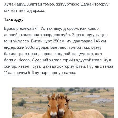
Хулан адуу, Хавтгай тэмээ, жигүүртнээс Цагаан тогоруу
гэх мэт амьтад оржээ.
Тахь адуу
Eguus prezewalskii: Устгах аюулд орсон, нэн ховор,
дэлхийн хэмжээнд ховордсон зүйл. Зэрлэг адууны цор
ганц үйлдвэр. Биеийн урт 250см, мундаагаараа 146 см
өндөр, жин 300кг хүрдэг. Бие лагс, толгой том, хүзүү
бахим, цээж өргөн, сэрвээ хондлой тэнцүүвтэр, дэл
богино, босоо. Сүүлний хялгас гэрийн адуутай ижил. Хул
хонгор, хэвэл , суга, цайвар хонгор зүйстэй. Гүү нь хээлээ
11сар орчим 5-6 дугаар сард унагална.