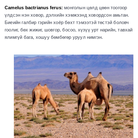
Camelus bactrianus ferus:
монголын цөлд цөөн тоогоор
үлдсэн нэн ховор, дэлхийн хэмжээнд ховордсон амьтан.
Биеийн галбир гэрийн хоёр бөхт тэмээтэй төстэй боловч
гоолиг, бөх жижиг, шовгор, босоо, хүзүү урт нарийн, тавхай
ялимгүй бага, хошуу бөмбөгөр уруул нимгэн.