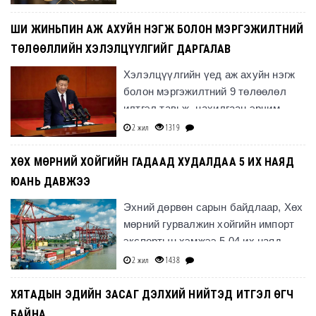
ажиглагчаар оролцохыг урих" гэсэн
ШИ ЖИНЬПИН АЖ АХУЙН НЭГЖ БОЛОН МЭРГЭЖИЛТНИЙ
ТӨЛӨӨЛЛИЙН ХЭЛЭЛЦҮҮЛГИЙГ ДАРГАЛАВ
Хэлэлцүүлгийн үед аж ахуйн нэгж
болон мэргэжилтний 9 төлөөлөл
илтгэл тавьж, цахилгаан эрчим
хүчний салбарын тогтолцооны
2 жил
1319
шинэчлэлтийг гүнзгийрүүлэх, ши
ХӨХ МӨРНИЙ ХОЙГИЙН ГАДААД ХУДАЛДАА 5 ИХ НАЯД
ЮАНЬ ДАВЖЭЭ
Эхний дөрвөн сарын байдлаар, Хөх
мөрний гурвалжин хойгийн импорт
экспортын хэмжээ 5.04 их наяд
юаньд хүрч, өнгөрсөн оны мөн үеэс
2 жил
1438
5.6 хувиар өсч, шинэ
ХЯТАДЫН ЭДИЙН ЗАСАГ ДЭЛХИЙ НИЙТЭД ИТГЭЛ ӨГЧ
БАЙНА