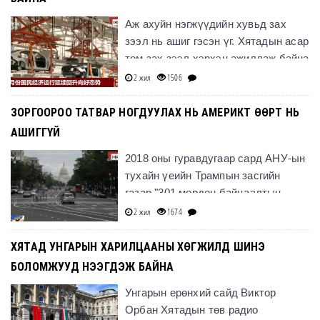
Аж ахуйн нэгжүүдийн хувьд зах
зээл нь ашиг гэсэн үг. Хятадын асар
том зах зээл хэрхэн ажиллаж байна
вэ?
2 жил
1506
ЗОРГООРОО ТАТВАР НОГДУУЛАХ НЬ АМЕРИКТ ӨӨРТ НЬ
АШИГГҮЙ
2018 оны гуравдугаар сард АНУ-ын
тухайн үеийн Трампын засгийн
газар "301 мөрдөн байцаалтын
ажиллагаа"-ны үндсэн дээр
2 жил
1674
Хятадтай худалдааны дайн
дэгдээж,
ХЯТАД УНГАРЫН ХАРИЛЦААНЫ ХӨГЖИЛД ШИНЭ
БОЛОМЖУУД НЭЭГДЭЖ БАЙНА
Унгарын ерөнхий сайд Виктор
Орбан Хятадын төв радио