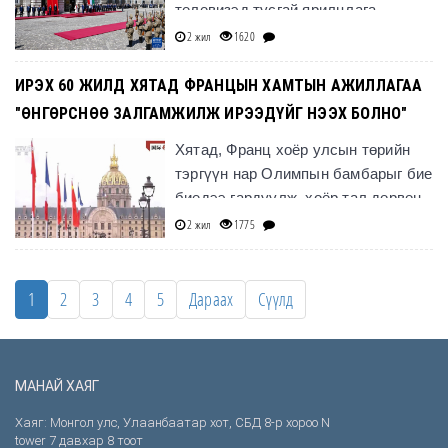
телевизэд тусгай ярилцлага
өгөхдөө "Ши Жиньпин даргын
2 жил
1620
айлчлал бол түүхэн айлчлал" гэж
дээд хэмжээг
ИРЭХ 60 ЖИЛД ХЯТАД ФРАНЦЫН ХАМТЫН АЖИЛЛАГАА
"ӨНГӨРСНӨӨ ЗАЛГАМЖИЛЖ ИРЭЭДҮЙГ НЭЭХ БОЛНО"
Хятад, Франц хоёр улсын төрийн
тэргүүн нар Олимпын бамбарыг бие
биедээ гардуулж, хоёр тал дөрвөн
хамтарсан мэдэгдэл гаргаж, ногоон
2 жил
1775
хөгжил, агаарын тээ
1
2
3
4
5
Дараах
Сүүлд
МАНАЙ ХАЯГ
Хаяг: Монгол улс, Улаанбаатар хот, СБД 8-р хороо N
tower 7 давхар 8 тоот