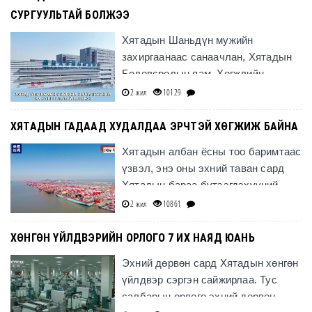
СУРГУУЛЬТАЙ БОЛЖЭЭ
Хятадын Шаньдүн мужийн
захиргаанаас санаачлан, Хятадын
Боловсролын яам, Хөгжлийн
бэрхшээлтэй иргэдийн холбоо,
2 жил
10129
Эрүүл мэндийн үндэсний хороо
зэрэг байгу
ХЯТАДЫН ГАДААД ХУДАЛДАА ЭРЧТЭЙ ХӨГЖИЖ БАЙНА
Хятадын албан ёсны тоо баримтаас
үзвэл, энэ оны эхний таван сард
Хятадын бараа бүтээгдэхүүний
импорт экспортын нийт хэмжээ 17.5
2 жил
10861
их наяд юаньд хүрч, өн
ХӨНГӨН ҮЙЛДВЭРИЙН ОРЛОГО 7 ИХ НАЯД ЮАНЬ
Эхний дөрвөн сард Хятадын хөнгөн
үйлдвэр сэргэн сайжирлаа. Тус
салбарын орлого эхний дөрвөн