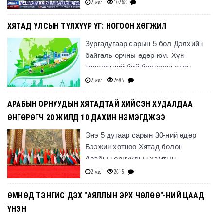
сард 7 их наяд юань болж,
2 жил
10268
өнгөрсөн он
ХЯТАД УЛСЫН ТҮЛХҮҮР ҮГ: НОГООН ХӨГЖИЛ
Зургадугаар сарын 5 бол Дэлхийн
байгаль орчны өдөр юм. Хүн
төрөлхтний бий болгосон олон
янзын аюул заналхийлэлд эх
2 жил
2685
байгаль өртсөөр байна.
АРАБЫН ОРНУУДЫН ХЯТАДТАЙ ХИЙСЭН ХУДАЛДАА
ӨНГӨРӨГЧ 20 ЖИЛД 10 ДАХИН НЭМЭГДЖЭЭ
Энэ 5 дугаар сарын 30-ний өдөр
Бээжин хотноо Хятад болон
Арабын орнуудын хамтын
ажиллагааны форумын сайд нарын
2 жил
2615
түвшний 10 дугаар чуулган болж
өндөрлөл
ӨМНӨД ТЭНГИС ДЭХ "АЯЛЛЫН ЭРХ ЧӨЛӨӨ"-НИЙ ЦААД
ҮНЭН