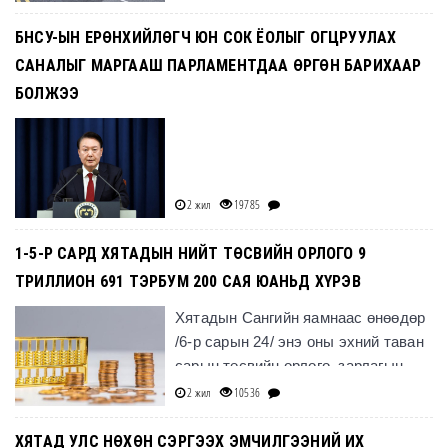
БНСУ-ЫН ЕРӨНХИЙЛӨГЧ ЮН СОК ЁОЛЫГ ОГЦРУУЛАХ
САНАЛЫГ МАРГААШ ПАРЛАМЕНТДАА ӨРГӨН БАРИХААР
БОЛЖЭЭ
2 жил
19785
1-5-Р САРД ХЯТАДЫН НИЙТ ТӨСВИЙН ОРЛОГО 9
ТРИЛЛИОН 691 ТЭРБУМ 200 САЯ ЮАНЬД ХҮРЭВ
Хятадын Сангийн яамнаас өнөөдөр
/6-р сарын 24/ энэ оны эхний таван
сарын төсвийн орлого, зарлагын
гүйцэтгэлийг нийтлэв.
2 жил
10536
ХЯТАД УЛС НӨХӨН СЭРГЭЭХ ЭМЧИЛГЭЭНИЙ ИХ