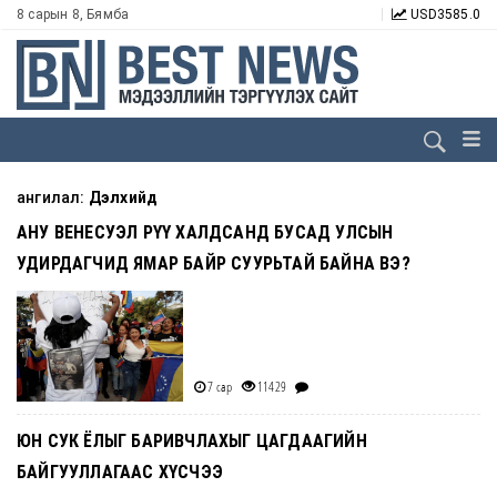
8 сарын 8, Бямба
USD
3585.0
ангилал:
Дэлхийд
АНУ ВЕНЕСУЭЛ РҮҮ ХАЛДСАНД БУСАД УЛСЫН
УДИРДАГЧИД ЯМАР БАЙР СУУРЬТАЙ БАЙНА ВЭ?
7 сар
11429
ЮН СУК ЁЛЫГ БАРИВЧЛАХЫГ ЦАГДААГИЙН
БАЙГУУЛЛАГААС ХҮСЧЭЭ