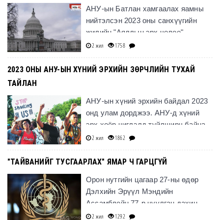
АНУ-ын Батлан хамгаалах яамны
нийтэлсэн 2023 оны санхүүгийн
жилийн "Аяллын эрх чөлөө"
тайланд холбогдуулан саяхан
2 жил
1758
Хятадын Үндэсний батлан
хамгаалах яа
2023 ОНЫ АНУ-ЫН ХҮНИЙ ЭРХИЙН ЗӨРЧЛИЙН ТУХАЙ
ТАЙЛАН
АНУ-ын хүний эрхийн байдал 2023
онд улам дорджээ. АНУ-д хүний
эрх хоёр чиглэлд туйлширч байна.
2 жил
1862
"ТАЙВАНИЙГ ТУСГААРЛАХ" ЯМАР Ч ГАРЦГҮЙ
Орон нутгийн цагаар 27-ны өдөр
Дэлхийн Эрүүл Мэндийн
Ассамблейн 77-р чуулган дахин
зарим орны дэвшүүлсэн "Тайванийг
2 жил
1292