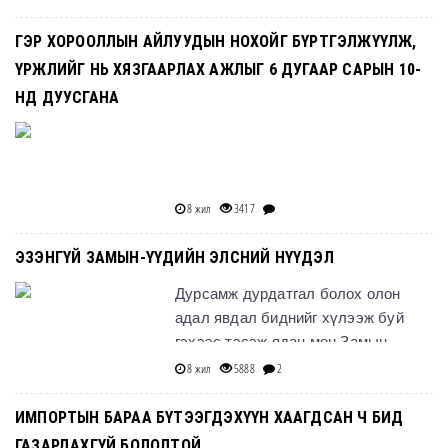
дүү нартаа хангалттай
ГЭР ХОРООЛЛЫН АЙЛУУДЫН НОХОЙГ БҮРТГЭЛЖҮҮЛЖ,
ҮРЖЛИЙГ НЬ ХЯЗГААРЛАХ АЖЛЫГ 6 ДУГААР САРЫН 10-
НД ДУУСГАНА
8 жил
3417
ЭЗЭНГҮЙ ЗАМЫН-ҮҮДИЙН ЭЛСНИЙ НҮҮДЭЛ
Дурсамж дурдатгал болох олон
адал явдал биднийг хүлээж буй
гэхээс тэсэж ядан мөн Замын-
Үүдэд очоод засаг даргатай нь
8 жил
5888
2
уулзан тус сумын талаарх нийтлэл
ИМПОРТЫН БАРАА БҮТЭЭГДЭХҮҮН ХААГДСАН Ч БИД
ГАЗАРДАХГҮЙ БОЛОЛТОЙ