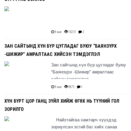
9 жил
14231
2
ЗАН САЙТЫНД ХҮН БҮР ЦУГЛАДАГ БУЮУ “БАЯНЗҮРХ
-ШИЖИР” АМРАЛТААС ХИЙСЭН ТЭМДЭГЛЭЛ
Зан сайтынд хүн бүр цугладаг буюу
“Баянзүрх -Шижир” амралтаас
хийсэн тэмдэглэл
9 жил
9675
1
ХҮН БҮРТ ЦОР ГАНЦ ЗҮЙЛ ХИЙЖ ӨГӨХ НЬ ТҮҮНИЙ ГОЛ
ЗОРИЛГО
Найзтайгаа хамтарч хүүхдэд
зориулсан эсгий баг хийх санаа