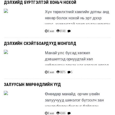
ДЭЛХИЙД БҮРТГЭЛТЭЙ ХОНЬЧ НОХОЙ
Хүн төрөлхтний хамгийн дотны анд
нөхөр болох нохой нь эрт дээр
үеэс хүмүүстэй адил хэдэн мянган
жилийн өөрийн гэсэн түүхтэй
8 жил
8148
билээ. Өмнө нь нохой
ДЭЛХИЙН СКЭЙТБОАРДУУД МОНГОЛД
Манай улс бусад хөгжил
дэвшилтэд орнуудтай хөл
нийлүүлэн алхах цаг хаяанд ирээд
байгаа билээ. Дэлхийд өөр өөрийн
8 жил
9875
5
гэсэн брендээрээ олонд алдаршиж
хөгжс
ЗАЛУУСЫН МӨРӨӨДЛИЙН ҮҮД
Өнөөдөр манайд орчин үеийн
залуучууд шинэлэг бүтээлч зан
чанар болон бусдыг байлдан
дагуулах чадвараараа өсвөр үеийн
8 жил
4346