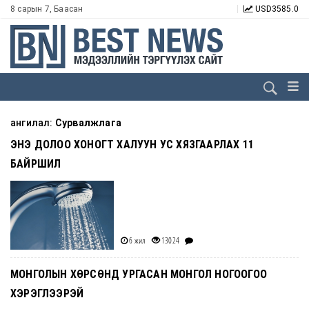
8 сарын 7, Баасан
USD
3585.0
ангилал:
Сурвалжлага
ЭНЭ ДОЛОО ХОНОГТ ХАЛУУН УС ХЯЗГААРЛАХ 11
БАЙРШИЛ
6 жил
13024
МОНГОЛЫН ХӨРСӨНД УРГАСАН МОНГОЛ НОГООГОО
ХЭРЭГЛЭЭРЭЙ