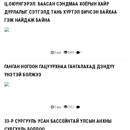
Ц.ОЮУНГЭРЭЛ: БААСАН CЭНДМАА ХОЁРЫН ХАЙР
ДУРЛАЛЫГ СЭТГЭЛД ТАНЬ ХҮРТЭЛ БИЧСЭН БАЙХАА
ГЭЖ НАЙДАЖ БАЙНА
9 жил
6369
1
ГАНГАН НОГООН ГАЦУУРХНАА ГАНГАЛАХАД ДЭНДҮҮ
ҮНЭТЭЙ БОЛЖЭЭ
9 жил
7353
33-Р СУРГУУЛЬ УСАН БАССЕЙНТАЙ УЛСЫН АНХНЫ
СУРГУУЛЬ БОЛЛОО