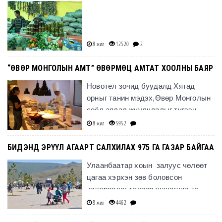
8 жил
12520
2
“ӨВӨР МОНГОЛЫН АМТ” ӨВӨРМӨЦ АМТАТ ХООЛНЫ БАЯР
Новотел зочид буудалд Хятад
орныг танин мэдэх,Өвөр Монголын
соёл аялал жуулчлалыг түгээн
дэлгэрүүлэх өдөрлөгийн хүрээнд
8 жил
5952
“Өвөр Монголын амт&rdquo
БИДЭНД ЭРҮҮЛ АГААРТ САЛХИЛАХ 975 ГА ГАЗАР БАЙГАА
Улаанбаатар хоын залуус чөлөөт
цагаа хэрхэн зөв боловсон
өнгөрөөдөг талаар уншагчид та
бүхэндээ зориулан Үндэсний
8 жил
4462
цэцэрлэгт хүрээлэнг зори