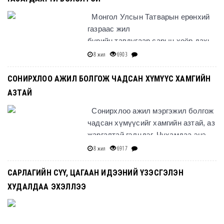
Монгол Улсын Татварын ерөнхий
газраас жил
бүрийн тавдугаар сарын хоёр дахь
долоо хоногт тэмдэглэн
8 жил
6903
өнгөрүүлдэг &ld
СОНИРХЛОО АЖИЛ БОЛГОЖ ЧАДСАН ХҮМҮҮС ХАМГИЙН
АЗТАЙ
Сонирхлоо ажил мэргэжил болгож
чадсан хүмүүсийг хамгийн азтай, аз
жаргалтай гэлцдэг. Чухамдаа энэ
яриаг биелэл болгож хүүхдүүдэд
8 жил
6917
инээмсэглэл бэ
САРЛАГИЙН СҮҮ, ЦАГААН ИДЭЭНИЙ ҮЗЭСГЭЛЭН
ХУДАЛДАА ЭХЭЛЛЭЭ