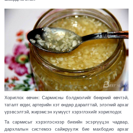
Хориглох өвчин: Сармисны бэлдмэлийг бөөрний өвчтэй,
таталт өгдөг, артерийн хэт өндөр даралттай, элэгний архаг
үрэвсэлтэй, жирэмсэн хүмүүст хэрэглэхийг хориглодог.
Та сармисыг хэрэглэснээр биеийн эсэргүүцэх чадвар,
дархлалын системээ сайжруулж бие махбодио архаг