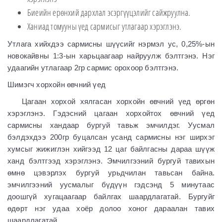
Биеийн ерөнхий дархлал эсэргүүцэлийг сайжруулна.
Ханиад томууны үед сармисыг утлагаар хэрэглэнэ.
Утлага хийхдээ сармисны шүүсийг нэрмэл ус, 0,25%-ын
новокайвны 1:3-ын харьцаагаар найруулж бэлтгэнэ. Нэг
удаагийн утлагаар 2гр сармис орохоор бэлтгэнэ.
Шимэгч хорхойн өвчний үед
Цагаан хорхой хялгасан хорхойн өвчний үед өргөн
хэрэглэнэ. Гэдэсний цагаан хорхойтох өвчний үед
сармисны хандаар бургуй тавьж эмчилдэг. Уусмал
бэлдэхдээ 200гр буцалсан усанд сармисны нэг ширхэг
хумсыг жижиглэн хийгээд 12 цаг байлгасны дараа шүүж
ханд бэлтгээд хэрэглэнэ. Эмчилгээний бургуй тавихын
өмнө цэвэрлэх бургуй урьдчилан тавьсан байна.
эмчилгээний уусмалыг бүдүүн гэдсэнд 5 минутаас
доошгүй хугацаагаар байлгах шаардлагатай. Бургуйг
өдөрт нэг удаа хоёр долоо хоног дараалан тавих
шаардлагатай.