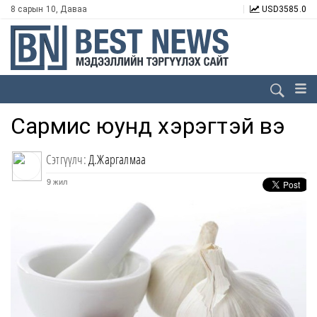
8 сарын 10, Даваа
USD
3585.0
Сармис юунд хэрэгтэй вэ
Сэтгүүлч:
Д.Жаргалмаа
9 жил