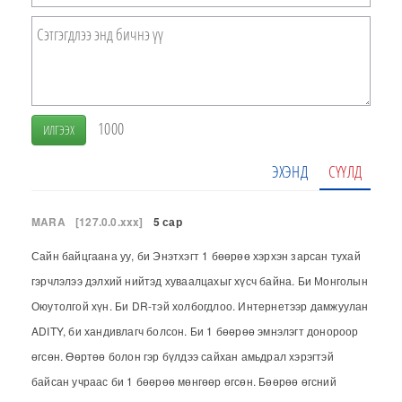
1000
ИЛГЭЭХ
ЭХЭНД
СҮҮЛД
MARA
[127.0.0.xxx]
5 сар
Сайн байцгаана уу, би Энэтхэгт 1 бөөрөө хэрхэн зарсан тухай
гэрчлэлээ дэлхий нийтэд хуваалцахыг хүсч байна. Би Монголын
Оюутолгой хүн. Би DR-тэй холбогдлоо. Интернетээр дамжуулан
ADITY, би хандивлагч болсон. Би 1 бөөрөө эмнэлэгт донороор
өгсөн. Өөртөө болон гэр бүлдээ сайхан амьдрал хэрэгтэй
байсан учраас би 1 бөөрөө мөнгөөр өгсөн. Бөөрөө өгсний