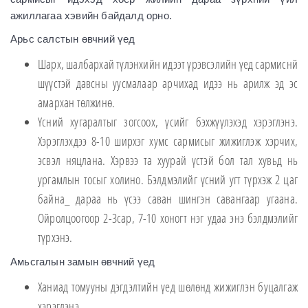
ажиллагаа хэвийн байдалд орно.
Арьс салстын өвчний үед
Шарх, шалбархай түлэнхийн идээт үрэвсэлийн үед сармиснй
шүүстэй давсны уусмалаар арчихад идээ нь арилж эд эс
амархан төлжинө.
Үсний хугаралтыг зогсоох, үсийг бэхжүүлэхэд хэрэглэнэ.
Хэрэглэхдээ 8-10 ширхэг хумс сармисыг жижиглэж хэрчих,
эсвэл няцлана. Хэрвээ та хуурай үстэй бол тал хувьд нь
ургамлын тосыг холино. Бэлдмэлийг үсний угт түрхэж 2 цаг
байна_ дараа нь үсээ саван шингэн савангаар угаана.
Ойролцоогоор 2-3сар, 7-10 хоногт нэг удаа энэ бэлдмэлийг
түрхэнэ.
Амьсгалын замын өвчний үед
Ханиад томууны дэгдэлтийн үед шөлөнд жижиглэн буцалгаж
хэрэглэнэ