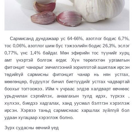
Сармисанд дундажаар ус 64-66%, азотлог бодис 6,7%,
тос 0,06%, азотлог шим бус тэжээлийн бодис 26,3%, эслэг
0,77%, үнс 1,4% байдаг. Мөн эфирийн тос түүнийг хурц
амт үнэртэй болгож өгдөг. Хүн төрөлхтөн ургамлын
фитонцит чанарыг эмчилгээний зорилготой ашиглаж ирсэн
төдийгүй сармисны фитонцит чанар нь нян устгах,
мөөгөнцөр, бүдүүлэг бичил биетүүдийг устгах чадвартай
боохыг тогтоожээ. Ийм ч учраас элдэв халдварт өвчнөөс
урьдчилан сэргийлэх, анаагахын тулд идэх, түрхэх ,
хүлхэх, биедээ хадгалах, ханд уусмал бэлтгэн хэрэглэж
ирсэн. Хэрвээ таньд сармиснаас харшлах зүйлгүй бол
удаан хугацаар хэрэглэж болно.
Зүрх судасны өвчний үед