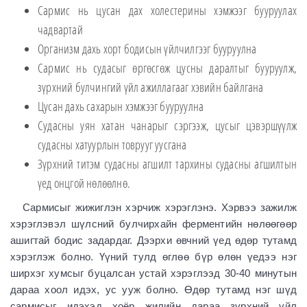
Сармис нь цусан дах холестерины хэмжээг бууруулах
чадвартай
Организм дахь хорт бодисын үйлчилгээг бууруулна
Сармис нь судасыг өргөсгөж цусны даралтыг бууруулж,
зүрхний булчингий үйл ажиллагааг хэвийн байлгана
Цусан дахь сахарын хэмжээг бууруулна
Судасны уян хатан чанарыг сэргээж, цусыг цэвэршүүлж
судасны хатуурлын товрууг уусгана
Зүрхний титэм судасны агшилт тархины судасны агшилтын
үед онцгой нөлөөлнө.
Сармисыг жижиглэн хэрчиж хэрэглэнэ. Хэрвээ зажилж
хэрэглэвэл шүлсний булчирхайн ферментийн нөлөөгөөр
ашигтай бодис задардаг. Дээрхи өвчний үед өдөр тутамд
хэрэглэж болно. Үүний тулд өглөө бүр өлөн үедээ нэг
ширхэг хумсыг буцалсан устай хэрэглээд 30-40 минутын
дараа хоол идэх, ус ууж болно. Өдөр тутамд нэг шүд
сармисыг идэхэд хоёр жилийн дараа зүрхний үйл