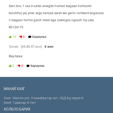
Sain bnu 1 nas 4 sartai emegtei hvvhed tsagaan horhootoi
bolchihoj yaj ymar arga hemjee awah we geriin nohtsold bogsnoos
n tsagaan horhoi garch ireed bga zowlogoo ogooch my utas
80124115
12
0
Хариулах
Зочин
[85.96.57.xxx]
8 жил
Bayrlalaa
2
0
Хариулах
МАНАЙ ХАЯГ
Хаяг: Монгол улс, Улаанбаатар хот, СБД 8-р хороо N
tower 7 давхар 8 тоот
ХОЛБОО БАРИХ