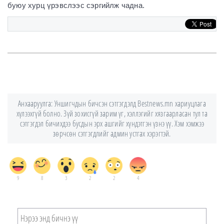
буюу хурц үрэвслээс сэргийлж чадна.
Анхааруулга: Уншигчдын бичсэн сэтгэгдэлд Bestnews.mn хариуцлага
хүлээхгүй болно. Зүй зохисгүй зарим үг, хэллэгийг хязгаарласан тул та
сэтгэгдэл бичихдээ бусдын эрх ашгийг хүндэтгэн үзнэ үү. Хэм хэмжээ
зөрчсөн сэтгэгдлийг админ устгах хэрэгтэй.
9
8
3
2
2
4