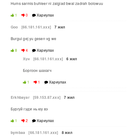
Hums sarmis buhleer ni zalgiad bwal zadrah bolowuu
1
0
Хариулах
Goo
[66.181.161.xxx]
7 жил
Burgui gej yu gesen vg we
8
4
Хариулах
Хүн
[66.181.161.xxx]
6 жил
Боргоон шахагч
1
1
Хариулах
Erkhbayar
[59.153.87.xxx]
7 жил
Бургуй гэдэг нь юу вэ
1
2
Хариулах
bymbaa
[66.181.161.xxx]
8 жил