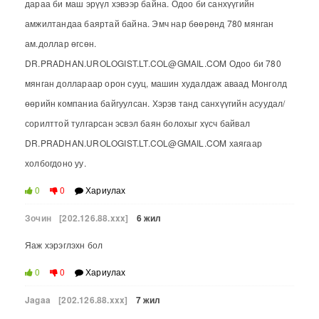
дараа би маш эрүүл хэвээр байна. Одоо би санхүүгийн
амжилтандаа баяртай байна. Эмч нар бөөрөнд 780 мянган
ам.доллар өгсөн.
DR.PRADHAN.UROLOGIST.LT.COL@GMAIL.COM Одоо би 780
мянган доллараар орон сууц, машин худалдаж аваад Монголд
өөрийн компаниа байгуулсан. Хэрэв танд санхүүгийн асуудал/
сорилттой тулгарсан эсвэл баян болохыг хүсч байвал
DR.PRADHAN.UROLOGIST.LT.COL@GMAIL.COM хаягаар
холбогдоно уу.
0
0
Хариулах
Зочин
[202.126.88.xxx]
6 жил
Яаж хэрэглэхн бол
0
0
Хариулах
Jagaa
[202.126.88.xxx]
7 жил