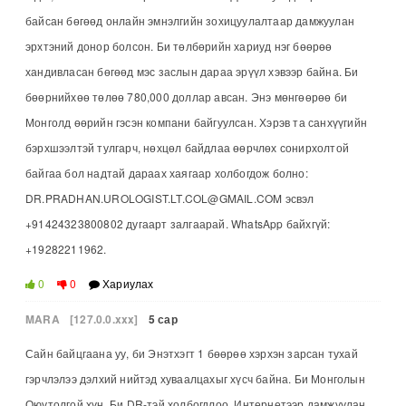
байсан бөгөөд онлайн эмнэлгийн зохицуулалтаар дамжуулан
эрхтэний донор болсон. Би төлбөрийн хариуд нэг бөөрөө
хандивласан бөгөөд мэс заслын дараа эрүүл хэвээр байна. Би
бөөрнийхөө төлөө 780,000 доллар авсан. Энэ мөнгөөрөө би
Монголд өөрийн гэсэн компани байгуулсан. Хэрэв та санхүүгийн
бэрхшээлтэй тулгарч, нөхцөл байдлаа өөрчлөх сонирхолтой
байгаа бол надтай дараах хаягаар холбогдож болно:
DR.PRADHAN.UROLOGIST.LT.COL@GMAIL.COM эсвэл
+91424323800802 дугаарт залгаарай. WhatsApp байхгүй:
+19282211962.
0
0
Хариулах
MARA
[127.0.0.xxx]
5 сар
Сайн байцгаана уу, би Энэтхэгт 1 бөөрөө хэрхэн зарсан тухай
гэрчлэлээ дэлхий нийтэд хуваалцахыг хүсч байна. Би Монголын
Оюутолгой хүн. Би DR-тэй холбогдлоо. Интернетээр дамжуулан