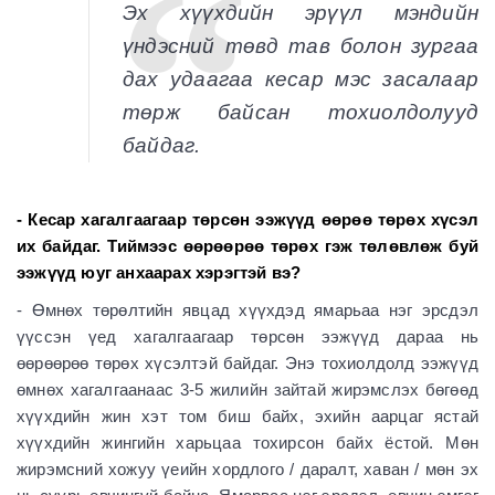
Эх хүүхдийн эрүүл мэндийн
үндэсний төвд тав болон зургаа
дах удаагаа кесар мэс засалаар
төрж байсан тохиолдолууд
байдаг.
- Кесар хагалгаагаар төрсөн ээжүүд өөрөө төрөх хүсэл
их байдаг. Тиймээс өөрөөрөө төрөх гэж төлөвлөж буй
ээжүүд юуг анхаарах хэрэгтэй вэ?
- Өмнөх төрөлтийн явцад хүүхдэд ямарьаа нэг эрсдэл
үүссэн үед хагалгаагаар төрсөн ээжүүд дараа нь
өөрөөрөө төрөх хүсэлтэй байдаг. Энэ тохиолдолд ээжүүд
өмнөх хагалгаанаас 3-5 жилийн зайтай жирэмслэх бөгөөд
хүүхдийн жин хэт том биш байх, эхийн аарцаг ястай
хүүхдийн жингийн харьцаа тохирсон байх ёстой. Мөн
жирэмсний хожуу үеийн хордлого / даралт, хаван / мөн эх