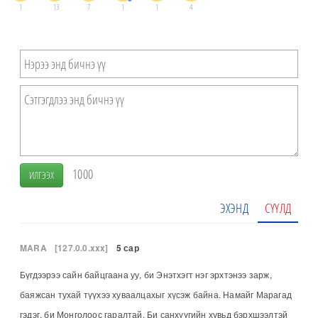
1
13
7
1
1
4
1000
ИЛГЭЭХ
ЭХЭНД
СҮҮЛД
MARA
[127.0.0.xxx]
5 сар
Бүгдээрээ сайн байцгаана уу, би Энэтхэгт нэг эрхтэнээ зарж,
баяжсан тухай түүхээ хуваалцахыг хүсэж байна. Намайг Марагад
гэдэг, би Монголоос гаралтай. Би санхүүгийн хувьд бэрхшээлтэй