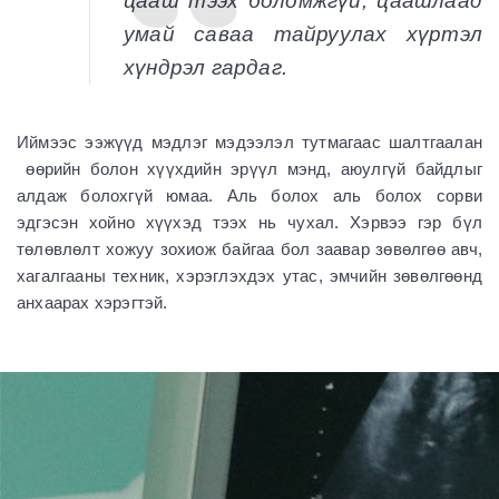
цааш тээх боломжгүй, цаашлаад
умай саваа тайруулах хүртэл
хүндрэл гардаг.
Иймээс ээжүүд мэдлэг мэдээлэл тутмагаас шалтгаалан
өөрийн болон хүүхдийн эрүүл мэнд, аюулгүй байдлыг
алдаж болохгүй юмаа. Аль болох аль болох сорви
эдгэсэн хойно хүүхэд тээх нь чухал. Хэрвээ гэр бүл
төлөвлөлт хожуу зохиож байгаа бол заавар зөвөлгөө авч,
хагалгааны техник, хэрэглэхдэх утас, эмчийн зөвөлгөөнд
анхаарах хэрэгтэй.