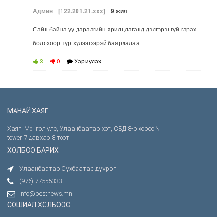
Админ
[122.201.21.xxx]
9 жил
Сайн байна уу дараагийн ярилцлаганд дэлгэрэнгүй гарах
болохоор түр хүлээгээрэй баярлалаа
3
0
Хариулах
МАНАЙ ХАЯГ
Хаяг: Монгол улс, Улаанбаатар хот, СБД 8-р хороо N
tower 7 давхар 8 тоот
ХОЛБОО БАРИХ
Улаанбаатар Сүхбаатар дүүрэг
(976) 77555333
info@bestnews.mn
СОШИАЛ ХОЛБООС