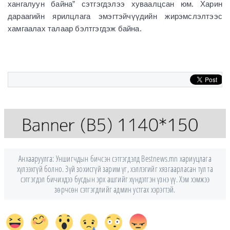
хангалуун байна” сэтгэгдэлээ хуваалцсан юм. Харин
дараагийн ярилцлага эмэгтэйчүүдийн жирэмслэлтээс
хамгаалах талаар бэлтгэгдэж байна.
Анхааруулга: Уншигчдын бичсэн сэтгэгдэлд Bestnews.mn хариуцлага
хүлээхгүй болно. Зүй зохисгүй зарим үг, хэллэгийг хязгаарласан тул та
сэтгэгдэл бичихдээ бусдын эрх ашгийг хүндэтгэн үзнэ үү. Хэм хэмжээ
зөрчсөн сэтгэгдлийг админ устгах хэрэгтэй.