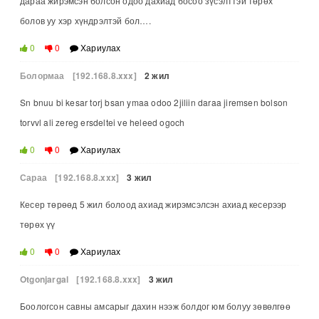
дараа жирэмсэн болсон одоо дахиад босоо зүсэлттэй төрөх
болов уу хэр хүндрэлтэй бол….
0
0
Хариулах
Болормаа
[192.168.8.xxx]
2 жил
Sn bnuu bi kesar torj bsan ymaa odoo 2jiliin daraa jiremsen bolson
torvvl ali zereg ersdeltei ve heleed ogoch
0
0
Хариулах
Сараа
[192.168.8.xxx]
3 жил
Кесер төрөөд 5 жил болоод ахиад жирэмсэлсэн ахиад кесерээр
төрөх үү
0
0
Хариулах
Otgonjargal
[192.168.8.xxx]
3 жил
Боологсон савны амсарыг дахин нээж болдог юм болуу зөвөлгөө