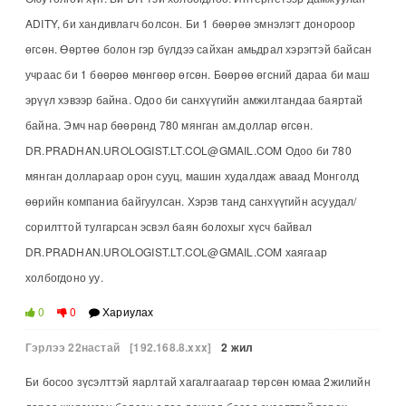
ADITY, би хандивлагч болсон. Би 1 бөөрөө эмнэлэгт донороор
өгсөн. Өөртөө болон гэр бүлдээ сайхан амьдрал хэрэгтэй байсан
учраас би 1 бөөрөө мөнгөөр өгсөн. Бөөрөө өгсний дараа би маш
эрүүл хэвээр байна. Одоо би санхүүгийн амжилтандаа баяртай
байна. Эмч нар бөөрөнд 780 мянган ам.доллар өгсөн.
DR.PRADHAN.UROLOGIST.LT.COL@GMAIL.COM Одоо би 780
мянган доллараар орон сууц, машин худалдаж аваад Монголд
өөрийн компаниа байгуулсан. Хэрэв танд санхүүгийн асуудал/
сорилттой тулгарсан эсвэл баян болохыг хүсч байвал
DR.PRADHAN.UROLOGIST.LT.COL@GMAIL.COM хаягаар
холбогдоно уу.
0
0
Хариулах
Гэрлээ 22настай
[192.168.8.xxx]
2 жил
Би босоо зүсэлттэй яарлтай хагалгаагаар төрсөн юмаа 2жилийн