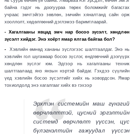
нь суурь өвчингүй байна. Ямарваа нэг эрсдэл, өвчин эмгэг
байна гэдэг нь доогуураа төрөх боломжийг багасгах
учраас эмчтэйгээ зөвлөн, эмчийн хяналтанд сайн орж
хооллолт, хөдөлгөөний дэглэмээ баримтлаарай.
- Хагалгааны явцад эмч нар босоо зүсэлт, хөндлөн
зүсэлт хийдэг. Энэ хоёрт ямар ялгаа байгаа бол?
-
Хэвлийн өмнөд хананы зүслэгээс шалтгаалдаг. Энэ нь
хэвлийн гол шугамаар босоо зүслэг, өндгөвчний дээгүүрх
хөндлөн зүслэг юм. Эдгээр нь хагалгааны техник
шалтгаалаад янз янзын нэртэй байдаг. Гэхдээ сүүлийн
үед хэвлийн босоо зүсэлтийг хийх нь ховордсон. Ямар
тохиолдолд энэ хагалгааг хийх вэ гэхээр
Эрхтэн системийн маш гүнзгий
өөрчлөлттэй, цусний эргэлтийн
системд өөрчлөлт үүссэн, цус
бүлэгнэлтийн гажуудал үүссэн