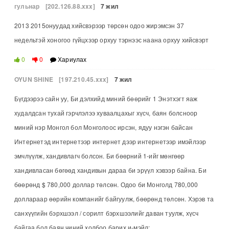
гульнар
[202.126.88.xxx]
7 жил
2013 2015онуудад хийсвэрээр төрсөн одоо жирэмсэн 37
недельтэй хоногоо гүйцхээр орхуу тэрнээс наана орхуу хийсвэрт
0
0
Хариулах
OYUN SHINE
[197.210.45.xxx]
7 жил
Бүгдээрээ сайн уу, Би дэлхийд миний бөөрийг 1 Энэтхэгт яаж
худалдсан тухай гэрчлэлээ хуваалцахыг хүсч, баян болсноор
миний нэр Монгол бол Монголоос ирсэн, ядуу нэгэн байсан
Интернетэд интернетээр интернет дээр интернетээр имэйлээр
эмчлүүлж, хандивлагч болсон. Би бөөрний 1-ийг мөнгөөр ​​
хандивласан бөгөөд хандивын дараа би эрүүл хэвээр байна. Би
бөөрөнд $ 780,000 доллар төлсөн. Одоо би Монголд 780,000
доллараар өөрийн компанийг байгуулж, бөөрөнд төлсөн. Хэрэв та
санхүүгийн бэрхшээл / сорилт бэрхшээлийг даван туулж, хүсч
байгаа бол баян чиний холбоо барих и-мэйл: