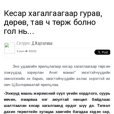
Кесар хагалгаагаар гурав,
дөрөв, тав ч төрж болно
гол нь...
Сэтгүүлч:
Д.Жаргалмаа
9 жил
82026
Энэ удаагийн ярилцлагаар кесар хагалгаагаар төрсөн
ээжүүдэд зориулан Ачит манал” эмэгтэйчүүдийн
эмнэлэгийн эх барих, эмэгтэйчүүдийн ахлах зэрэгтэй их
эмч Ц.Болормаатай ярилцлаа.
-Ээжүүд маань жирэмсний сүүл үеийн хордлого, суурь
өвчин, ямарваа нэг аюултай нөхцөл байдлаас
шалтгаалан кесар хагалгаанд ордог шүү дэ. Тэгвэл
дахин төрөлтийн хугацаа хамгийн багадаа хэдэн сар,