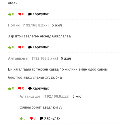
өгөөч
0
0
Хариулах
Номин
[192.168.8.xxx]
5 жил
Хэрэгтэй зөвлөгөө өгсөнд баярлалаа
0
0
Хариулах
Алтанцэцэг
[192.168.8.xxx]
5 жил
Би хагалгаагаар төрсөн саваа 15 жилийн өмнө одоо савны
боолтоо авахуулахыг хүсэж бна
0
0
Хариулах
Алтанцэцэг
[192.168.8.xxx]
5 жил
Савны боолт авдаг юм уу
0
0
Хариулах