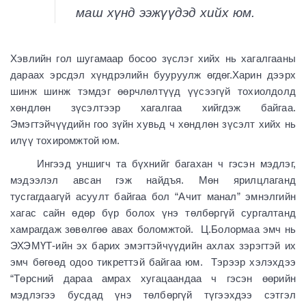
маш хүнд ээжүүдэд хийх юм.
Хэвлийн гол шугамаар босоо зүслэг хийх нь хагалгааны
дараах эрсдэл хүндрэлийн бууруулж өгдөг.Харин дээрх
шинж шинж тэмдэг өөрчлөлтүүд үүсээгүй тохиолдолд
хөндлөн зүсэлтээр хагалгаа хийгдэж байгаа.
Эмэгтэйчүүдийн гоо зүйн хувьд ч хөндлөн зүсэлт хийх нь
илүү тохиромжтой юм.
Ингээд уншигч та бүхнийг багахан ч гэсэн мэдлэг,
мэдээлэл авсан гэж найдъя. Мөн ярилцлаганд
тусгагдаагүй асуулт байгаа бол “Ачит манал” эмнэлгийн
хагас сайн өдөр бүр болох үнэ төлбөргүй сургалтанд
хамрагдаж зөвөлгөө авах боломжтой. Ц.Болормаа эмч нь
ЭХЭМҮТ-ийн эх барих эмэгтэйчүүдийн ахлах зэрэгтэй их
эмч бөгөөд одоо тикреттэй байгаа юм. Тэрээр хэлэхдээ
“Төрсний дараа амрах хугацаандаа ч гэсэн өөрийн
мэдлэгээ бусдад үнэ төлбөргүй түгээхдээ сэтгэл