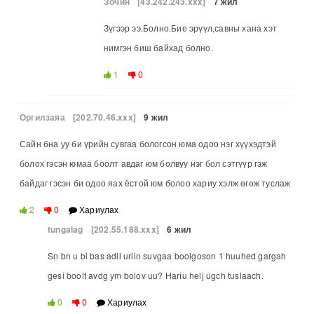
Зочин
[43.242.243.xxx]
7 жил
Зүгээр ээ.Болно.Бие эрүүл,савны хана хэт
нимгэн биш байхад болно.
1
0
Оргилзаяа
[202.70.46.xxx]
9 жил
Сайн бна уу би үрийн сувгаа бологсон юма одоо нэг хүүхэдтэй
болох гэсэн юмаа боолт авдаг юм болвуу нэг бол сэтгүүр гэж
байдаг гэсэн би одоо яах ёстой юм болоо хариу хэлж өгөж туслаж
2
0
Хариулах
tungalag
[202.55.188.xxx]
6 жил
Sn bn u bi bas adil uriin suvgaa boolgoson 1 huuhed gargah
gesi boolt avdg ym bolov uu? Hariu helj ugch tuslaach.
0
0
Хариулах