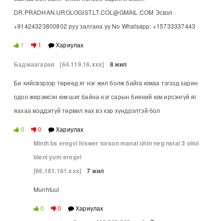
DR.PRADHAN.UROLOGIST.LT.COL@GMAIL.COM Эсвэл
+91424323800802 руу залгана уу No Whatsapp: +15733337443
1
1
Хариулах
Бадмаагарав
[64.119.16.xxx]
8 жил
Би хийсвэрээр төрөөд яг нэг жил болж байга юмаа тэгээд харин
одоо жирэмсэн юм шиг байна нэг сарын биений юм ирсэнгүй яг
яахаа мэддэггүй төрвөл яах вэ хэр хүндрэлтэй бол
0
0
Хариулах
Minih bs eregvi hiswer torson manai ohin neg nstai 3 oitoi
bieni yum eregvi
[66.181.161.xxx]
7 жил
Munhtuul
0
0
Хариулах