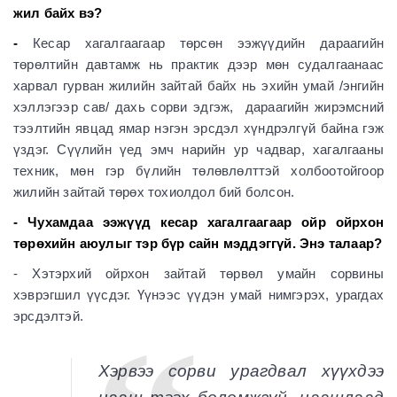
жил байх вэ?
-
Кесар хагалгаагаар төрсөн ээжүүдийн дараагийн
төрөлтийн давтамж нь практик дээр мөн судалгаанаас
харвал гурван жилийн зайтай байх нь эхийн умай /энгийн
хэллэгээр сав/ дахь сорви эдгэж, дараагийн жирэмсний
тээлтийн явцад ямар нэгэн эрсдэл хүндрэлгүй байна гэж
үздэг. Сүүлийн үед эмч нарийн ур чадвар, хагалгааны
техник, мөн гэр бүлийн төлөвлөлттэй холбоотойгоор
жилийн зайтай төрөх тохиолдол бий болсон.
- Чухамдаа ээжүүд кесар хагалгаагаар ойр ойрхон
төрөхийн аюулыг тэр бүр сайн мэддэггүй. Энэ талаар?
- Хэтэрхий ойрхон зайтай төрвөл умайн сорвины
хэврэгшил үүсдэг. Үүнээс үүдэн умай нимгэрэх, урагдах
эрсдэлтэй.
Хэрвээ сорви урагдвал хүүхдээ