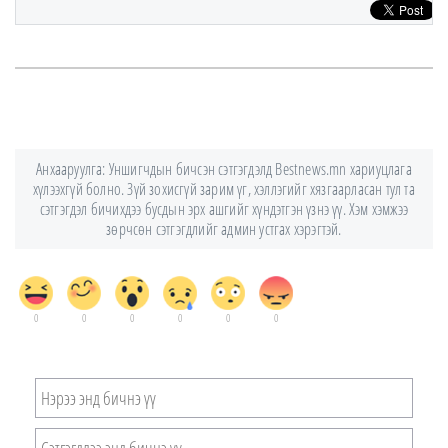
Анхааруулга: Уншигчдын бичсэн сэтгэгдэлд Bestnews.mn хариуцлага
хүлээхгүй болно. Зүй зохисгүй зарим үг, хэллэгийг хязгаарласан тул та
сэтгэгдэл бичихдээ бусдын эрх ашгийг хүндэтгэн үзнэ үү. Хэм хэмжээ
зөрчсөн сэтгэгдлийг админ устгах хэрэгтэй.
0
0
0
0
0
0