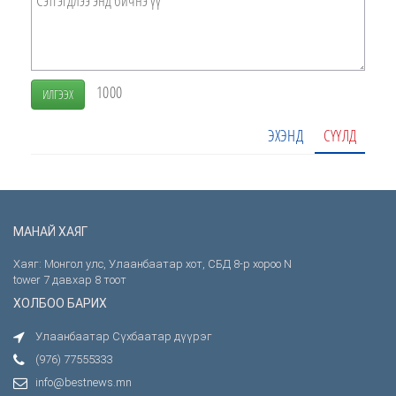
1000
ИЛГЭЭХ
ЭХЭНД
СҮҮЛД
МАНАЙ ХАЯГ
Хаяг: Монгол улс, Улаанбаатар хот, СБД 8-р хороо N
tower 7 давхар 8 тоот
ХОЛБОО БАРИХ
Улаанбаатар Сүхбаатар дүүрэг
(976) 77555333
info@bestnews.mn