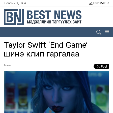
8 сарын 9, Ням
USD
3585.0
Taylor Swift ‘End Game’
шинэ клип гаргалаа
9 жил