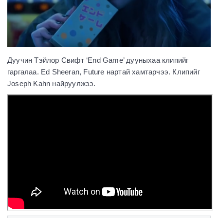
Дуучин Тэйлор Свифт ‘End Game’ дууныхаа клипийг
гаргалаа. Ed Sheeran, Future нартай хамтарчээ. Клипийг
Joseph Kahn найруулжээ.