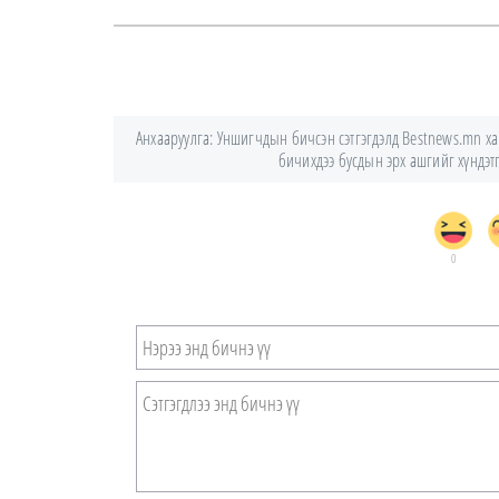
Анхааруулга: Уншигчдын бичсэн сэтгэгдэлд Bestnews.mn хари
бичихдээ бусдын эрх ашгийг хүндэтгэ
0