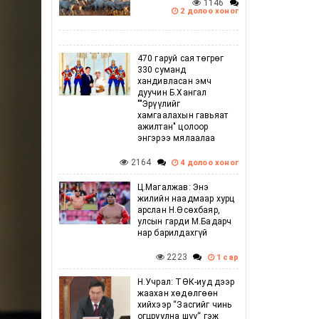
1146
2 долоо хоног
470 гаруй сая төгрөг
330 суманд
хандивласан эмч
дуучин Б.Хангал
""Эрүүлийг
хамгаалахын гавьяат
ажилтан" цолоор
энгэрээ мялаалаа
2164
4 долоо хоног
Ц.Магалжав: Энэ
жилийн наадмаар хурц
арслан Н.Өсөхбаяр,
улсын гарди М.Бадарч
нар барилдахгүй
2223
1 сар
Н.Учрал: ТӨК-иуд дээр
жаахан хөдөлгөөн
хийхээр “Засгийг чинь
огцруулна шүү“ гэж