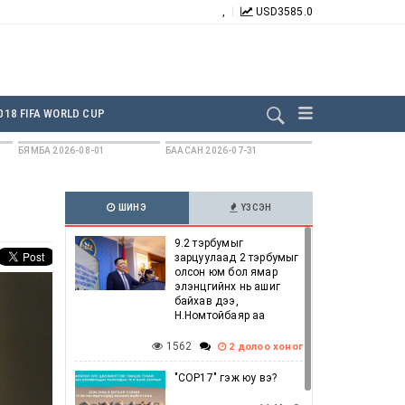
,
USD
3585.0
БИДНИЙГ ДАГААРАЙ:
018 FIFA WORLD CUP
БЯМБА 2026-08-01
БААСАН 2026-07-31
ШИНЭ
ҮЗСЭН
9.2 тэрбумыг
зарцуулаад 2 тэрбумыг
олсон юм бол ямар
элэнцгийнх нь ашиг
байхав дээ,
Н.Номтойбаяр аа
1562
2 долоо хоног
"COP17" гэж юу вэ?