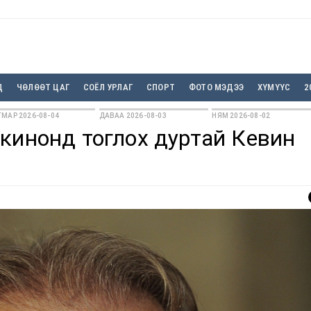
Д
ЧӨЛӨӨТ ЦАГ
СОЁЛ УРЛАГ
СПОРТ
ФОТО МЭДЭЭ
ХҮМҮҮС
2
МАР 2026-08-04
ДАВАА 2026-08-03
НЯМ 2026-08-02
кинонд тоглох дуртай Кевин