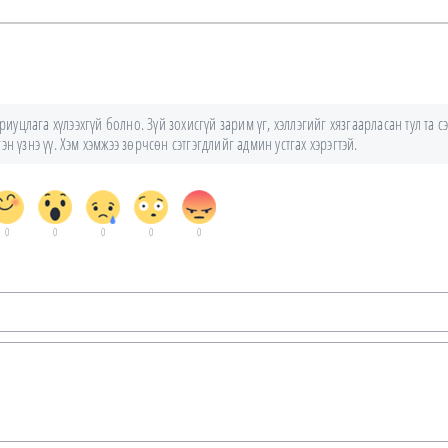
уцлага хүлээхгүй болно. Зүй зохисгүй зарим үг, хэллэгийг хязгаарласан тул та сэ
н үзнэ үү. Хэм хэмжээ зөрчсөн сэтгэгдлийг админ устгах хэрэгтэй.
0
0
0
0
0