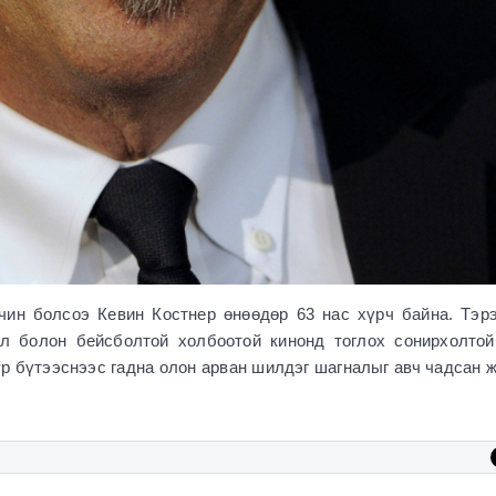
н болсоэ Кевин Костнер өнөөдөр 63 нас хүрч байна. Тэрэ
кл болон бейсболтой холбоотой кинонд тоглох сонирхолтой
р бүтээснээс гадна олон арван шилдэг шагналыг авч чадсан 