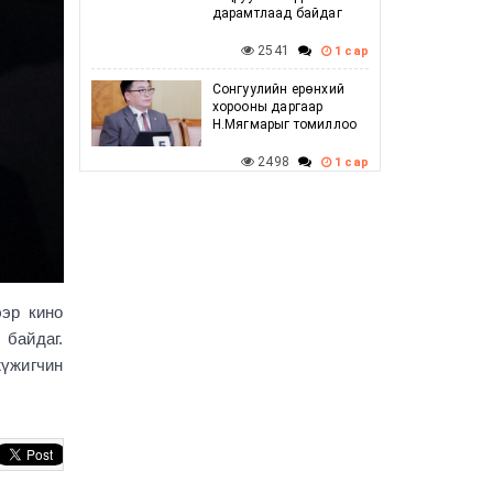
дарамтлаад байдаг
2541
1 сар
Сонгуулийн ерөнхий
хорооны даргаар
Н.Мягмарыг томиллоо
2498
1 сар
Говийн бүсийн
зөвлөлдөх уулзалт
амжилттай боллоо
2491
1 сар
эр кино
Г.Дамдинням: Баяр
наадмын үеэр
 байдаг.
шатахууны хомсдол
жүжигчин
үүсэхгүй, нөөц
хангалттай байгаа
2604
1 сар
УИХ-ын дарга
С.Бямбацогт ХБНГУ-ын