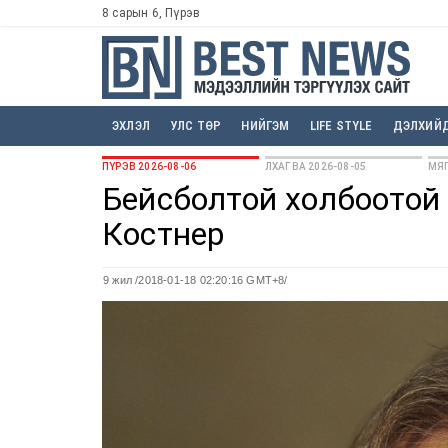
8 сарын 6, Пүрэв
ЭХЛЭЛ
УЛС ТӨР
НИЙГЭМ
LIFE STYLE
ДЭЛХИЙ
ПҮРЭВ 2026-08-06
ЛХАГВА 2026-08-05
МЯГ
Бейсболтой холбоотой 
Костнер
9 жил
/2018-01-18 02:20:16 GMT+8/