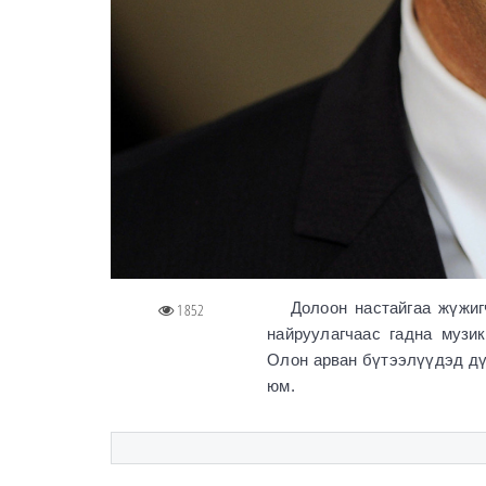
Долоон настайгаа жүжигчи
1852
найруулагчаас гадна музи
Олон арван бүтээлүүдэд дү
юм.