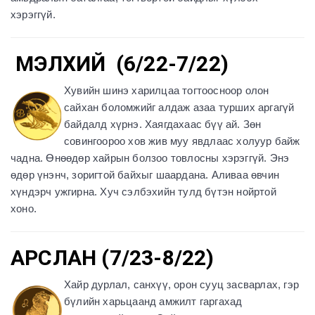
хэрэггүй.
МЭЛХИЙ (6/22-7/22)
Хувийн шинэ харилцаа тогтоосноор олон
сайхан боломжийг алдаж азаа турших аргагүй
байдалд хүрнэ. Хаягдахаас бүү ай. Зөн
совингоороо хов жив муу явдлаас холуур байж
чадна. Өнөөдөр хайрын болзоо товлосны хэрэггүй. Энэ
өдөр үнэнч, зоригтой байхыг шаардана. Аливаа өвчин
хүндэрч ужгирна. Хуч сэлбэхийн тулд бүтэн нойртой
хоно.
АРСЛАН (7/23-8/22)
Хайр дурлал, санхүү, орон сууц засварлах, гэр
бүлийн харьцаанд амжилт гаргахад