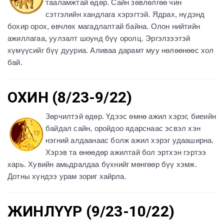
тааламжтай өдөр. Сайн зөвлөлгөө чин
сэтгэлийн хандлага хэрэгтэй. Ядрах, нүдэнд
бохир орох, өвчлөх магадлалтай байна. Олон нийтийн
ажиллагаа, уулзалт шоунд бүү оролц. Эргэлзээтэй
хүмүүсийг бүү дууриа. Аливаа дарамт муу нөлөөнөөс хол
бай.
ОХИН (8/23-9/22)
Зөрчилтэй өдөр. Үдээс өмнө ажил хэрэг, биеийн
байдал сайн, оройдоо ядарснаас эсвэл хэн
нэгний алдаанаас болж ажил хэрэг удааширна.
Хэрэв та өнөөдөр ажилтай бол эртхэн гэртээ
харь. Хувийн амьдралдаа бүхнийг мөнгөөр бүү хэмж.
Дотны хүндээ урам зориг хайрла.
ЖИНЛҮҮР (9/23-10/22)