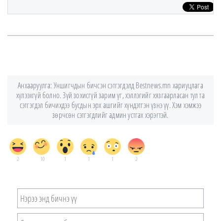
Анхааруулга: Уншигчдын бичсэн сэтгэгдэлд Bestnews.mn хариуцлага
хүлээхгүй болно. Зүй зохисгүй зарим үг, хэллэгийг хязгаарласан тул та
сэтгэгдэл бичихдээ бусдын эрх ашгийг хүндэтгэн үзнэ үү. Хэм хэмжээ
зөрчсөн сэтгэгдлийг админ устгах хэрэгтэй.
2
10
1
1
1
2