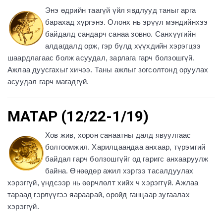
Энэ өдрийн таагүй үйл явдлууд таныг арга
барахад хүргэнэ. Олонх нь эрүүл мэндийнхээ
байдалд сандарч санаа зовно. Санхүүгийн
алдагдалд орж, гэр бүлд хүүхдийн хэрэгцээ
шаардлагаас болж асуудал, зарлага гарч болзошгүй.
Ажлаа дуусгахыг хичээ. Таны ажлыг зогсолтонд оруулах
асуудал гарч магадгүй.
МАТАР (12/22-1/19)
Хов жив, хорон санаатны далд явуулгаас
болгоомжил. Харилцаандаа анхаар, түрэмгий
байдал гарч болзошгүйг од гаригс анхааруулж
байна. Өнөөдөр ажил хэргээ тасалдуулах
хэрэггүй, үндсээр нь өөрчлөлт хийх ч хэрэггүй. Ажлаа
тараад гэрлүүгээ яараарай, оройд ганцаар зугаалах
хэрэггүй.