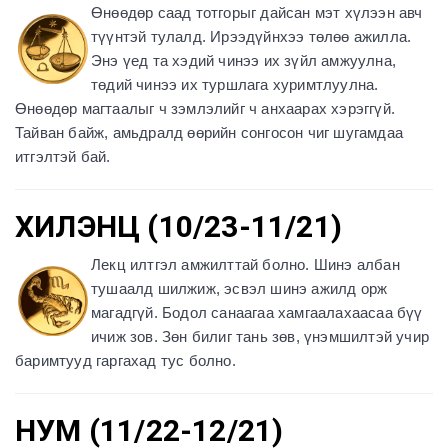
Өнөөдөр саад тотгорыг дайсан мэт хүлээн авч
түүнтэй тулалд. Ирээдүйнхээ төлөө ажилла.
Энэ үед та хэдий чинээ их зүйл амжуулна,
төдий чинээ их туршлага хуримтлуулна.
Өнөөдөр магтаалыг ч зэмлэлийг ч анхаарах хэрэггүй.
Тайван байж, амьдралд өөрийн сонгосон чиг шугамдаа
итгэлтэй бай.
ХИЛЭНЦ (10/23-11/21)
Лекц илтгэл амжилттай болно. Шинэ албан
тушаалд шилжиж, эсвэл шинэ ажилд орж
магадгүй. Бодол санаагаа хамгаалахаасаа бүү
ичиж зов. Зөн билиг тань зөв, үнэмшилтэй учир
баримтууд гаргахад тус болно.
НУМ (11/22-12/21)