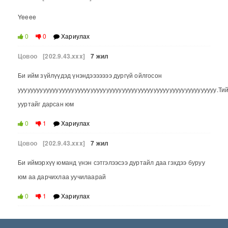
Yeeee
0
0
Хариулах
Цовоо
[202.9.43.xxx]
7 жил
Би ийм зүйлүүдэд үнэндэээээээ дургүй ойлгосон
ууууууууууууууууууууууууууууууууууууууууууууууууууууууууууууууу.Ти
ууртайг дарсан юм
0
1
Хариулах
Цовоо
[202.9.43.xxx]
7 жил
Би иймэрхүү юманд үнэн сэтгэлээсээ дуртайл даа гэхдээ буруу
юм аа дарчихлаа уучилаарай
0
1
Хариулах