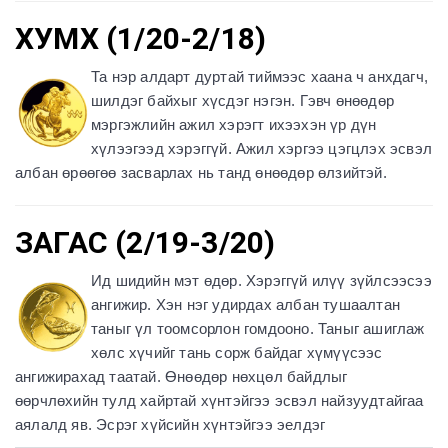
ХУМХ (1/20-2/18)
Та нэр алдарт дуртай тиймээс хаана ч анхдагч,
шилдэг байхыг хүсдэг нэгэн. Гэвч өнөөдөр
мэргэжлийн ажил хэрэгт ихээхэн үр дүн
хүлээгээд хэрэггүй. Ажил хэргээ цэгцлэх эсвэл
албан өрөөгөө засварлах нь танд өнөөдөр өлзийтэй.
ЗАГАС (2/19-3/20)
Ид шидийн мэт өдөр. Хэрэггүй илүү зүйлсээсээ
ангижир. Хэн нэг удирдах албан тушаалтан
таныг үл тоомсорлон гомдооно. Таныг ашиглаж
хөлс хүчийг тань сорж байдаг хүмүүсээс
ангижирахад таатай. Өнөөдөр нөхцөл байдлыг
өөрчлөхийн тулд хайртай хүнтэйгээ эсвэл найзуудтайгаа
аялалд яв. Эсрэг хүйсийн хүнтэйгээ эелдэг