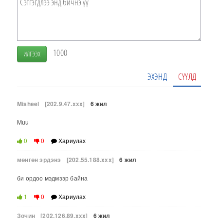
1000
ИЛГЭЭХ
ЭХЭНД
СҮҮЛД
Misheel
[202.9.47.xxx]
6 жил
Muu
0
0
Хариулах
мөнгөн эрдэнэ
[202.55.188.xxx]
6 жил
би ордоо мэдмээр байна
1
0
Хариулах
Зочин
[202.126.89.xxx]
6 жил