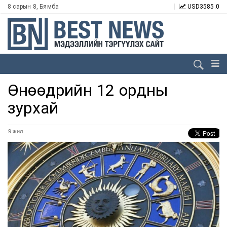
8 сарын 8, Бямба
USD
3585.0
Өнөөдрийн 12 ордны
зурхай
9 жил