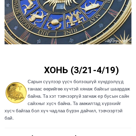
ХОНЬ (3/21-4/19)
Сарын сүүлээр үүсч болзошгүй хүндрэлүүд
танаас өөрийгөө хүчтэй хянаж байхыг шаардаж
байна. Та хэт тэвчээргүй загнаж ер бусын сайн
сайхныг хүсч байна. Та амжилтад хүрэхийг
хүсч байгаа бол хүч чадлаа бүрэн дайчил, тэвчээртэй
бай.