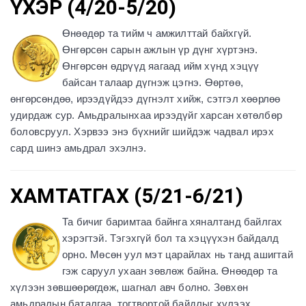
ҮХЭР (4/20-5/20)
Өнөөдөр та тийм ч амжилттай байхгүй.
Өнгөрсөн сарын ажлын үр дүнг хүртэнэ.
Өнгөрсөн өдрүүд яагаад ийм хүнд хэцүү
байсан талаар дүгнэж цэгнэ. Өөртөө,
өнгөрсөндөө, ирээдүйдээ дүгнэлт хийж, сэтгэл хөөрлөө
удирдаж сур. Амьдралынхаа ирээдүйг харсан хөтөлбөр
боловсруул. Хэрвээ энэ бүхнийг шийдэж чадвал ирэх
сард шинэ амьдрал эхэлнэ.
ХАМТАТГАХ (5/21-6/21)
Та бичиг баримтаа байнга хяналтанд байлгах
хэрэгтэй. Тэгэхгүй бол та хэцүүхэн байдалд
орно. Мөсөн уул мэт царайлах нь танд ашигтай
гэж саруул ухаан зөвлөж байна. Өнөөдөр та
хүлээн зөвшөөрөгдөж, шагнал авч болно. Зөвхөн
амьдралын баталгаа, тогтвортой байдлыг хүлээх