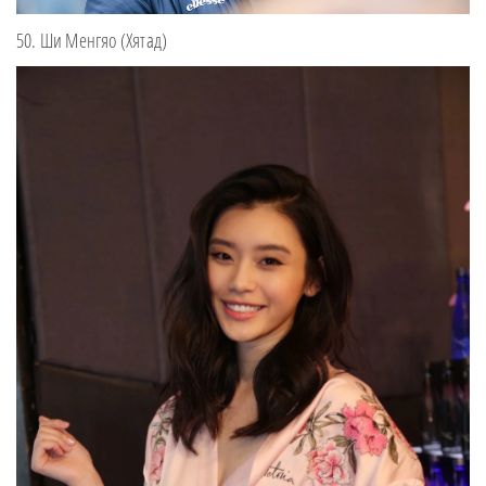
50. Ши Менгяо (Хятад)