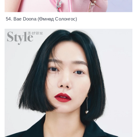
54. Bae Doona (Өмнөд Солонгос)