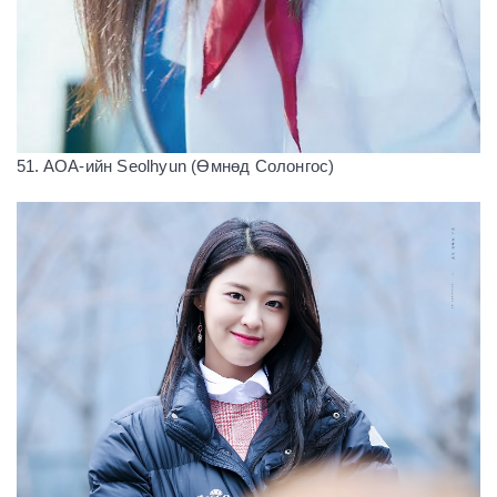
51. AOA-ийн Seolhyun (Өмнөд Солонгос)