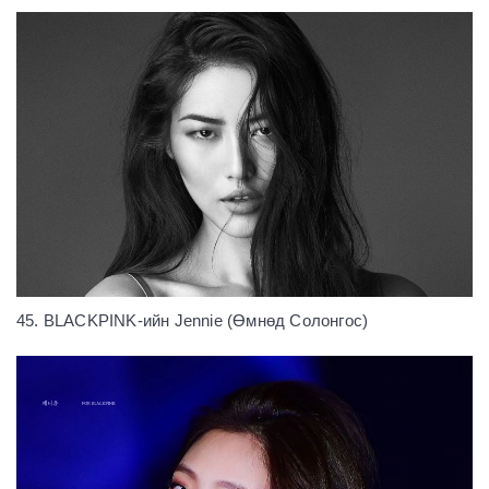
45. BLACKPINK-ийн Jennie (Өмнөд Солонгос)