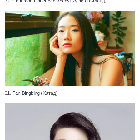
32. Chutimon Chuengcharoensukying (Тайланд)
31. Fan Bingbing (Хятад)