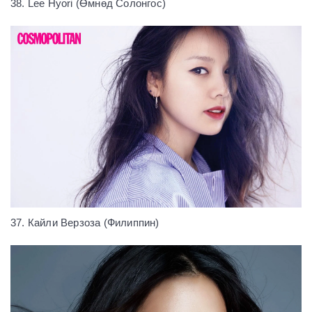
38. Lee Hyori (Өмнөд Солонгос)
37. Кайли Верзоза (Филиппин)