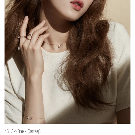
46. Лю Вэнь (Хятад)