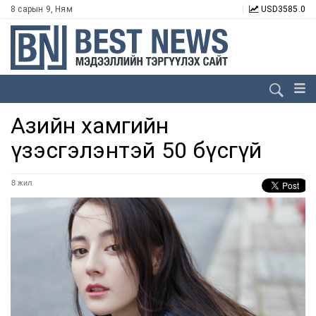
8 сарын 9, Ням
USD
3585.0
Азийн хамгийн
үзэсгэлэнтэй 50 бүсгүй
8 жил