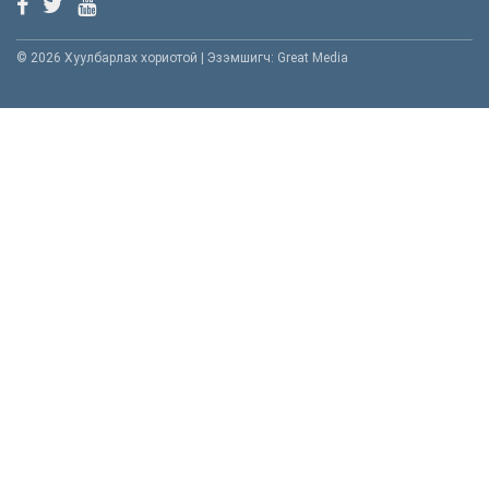
© 2026 Хуулбарлах хориотой | Эзэмшигч: Great Media