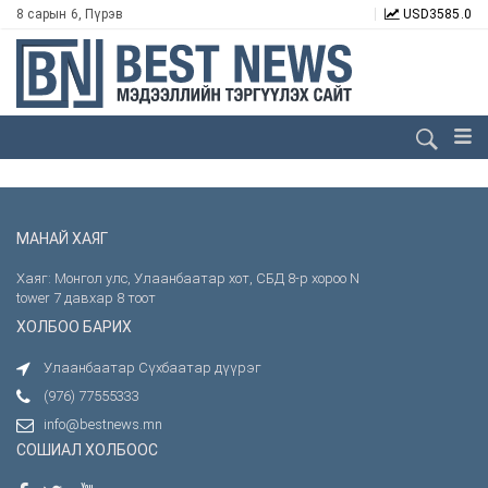
8 сарын 6, Пүрэв
USD
3585.0
МАНАЙ ХАЯГ
Хаяг: Монгол улс, Улаанбаатар хот, СБД 8-р хороо N
tower 7 давхар 8 тоот
ХОЛБОО БАРИХ
Улаанбаатар Сүхбаатар дүүрэг
(976) 77555333
info@bestnews.mn
СОШИАЛ ХОЛБООС