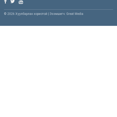
© 2026 Хуулбарлах хориотой | Эзэмшигч: Great Media