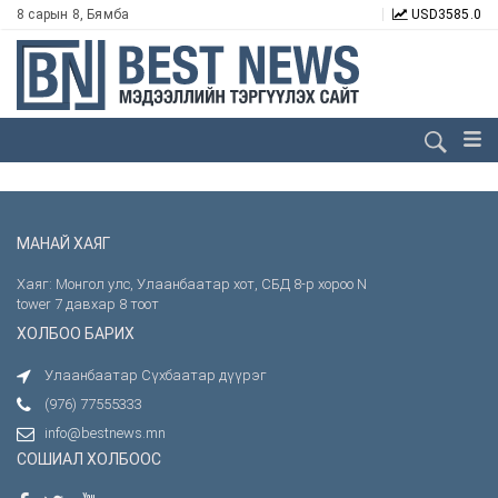
8 сарын 8, Бямба
USD
3585.0
МАНАЙ ХАЯГ
Хаяг: Монгол улс, Улаанбаатар хот, СБД 8-р хороо N
tower 7 давхар 8 тоот
ХОЛБОО БАРИХ
Улаанбаатар Сүхбаатар дүүрэг
(976) 77555333
info@bestnews.mn
СОШИАЛ ХОЛБООС