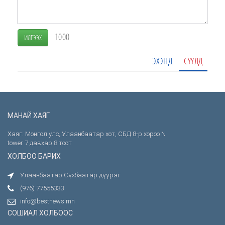
1000
ИЛГЭЭХ
ЭХЭНД
СҮҮЛД
МАНАЙ ХАЯГ
Хаяг: Монгол улс, Улаанбаатар хот, СБД 8-р хороо N
tower 7 давхар 8 тоот
ХОЛБОО БАРИХ
Улаанбаатар Сүхбаатар дүүрэг
(976) 77555333
info@bestnews.mn
СОШИАЛ ХОЛБООС