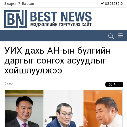
8 сарын 7, Баасан
USD
3585.0
УИХ дахь АН-ын бүлгийн
даргыг сонгох асуудлыг
хойшлуулжээ
3 сар