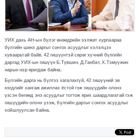
УИХ дахь АН-ын бүлэг өнөөдрийн ээлжит хурлаараа
бүлгийн шинэ даргыг сонгох асуудлыг хэлэлцэх
хуваарьтай байв. 42 гишүүнтэй сөрөг хүчний бүлгийн
даргад УИХ-ын гишүүн Б.Түвшин, Д.Ганбат, Х.Тэмүүжин
нарын нэр яригдаж байна.
Бүлгийн дарга нь бүлгээ хагалахгүй, 42 гишүүний эв
нэгдлийг хангаж ажиллах ёстой гэж гишүүдийн олонх
үзсэн бөгөөд энэ асуудлыг тогтож ярих шаардлагатай гэж
гишүүдийн олонх үзэж, бүлгийн даргыг сонгох асуудлыг
хойшлуулсан байна.