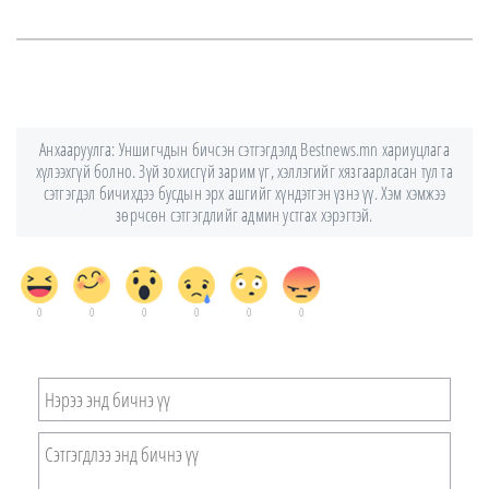
Анхааруулга: Уншигчдын бичсэн сэтгэгдэлд Bestnews.mn хариуцлага
хүлээхгүй болно. Зүй зохисгүй зарим үг, хэллэгийг хязгаарласан тул та
сэтгэгдэл бичихдээ бусдын эрх ашгийг хүндэтгэн үзнэ үү. Хэм хэмжээ
зөрчсөн сэтгэгдлийг админ устгах хэрэгтэй.
0
0
0
0
0
0