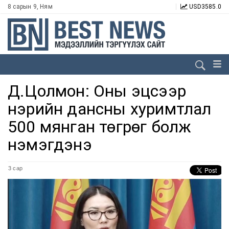
8 сарын 9, Ням
USD
3585.0
Д.Цолмон: Оны эцсээр
нэрийн дансны хуримтлал
500 мянган төгрөг болж
нэмэгдэнэ
3 сар