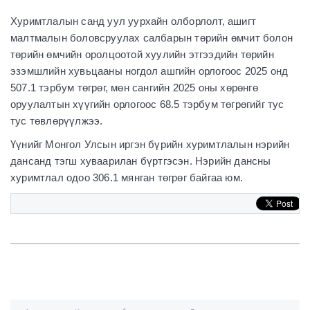
Хуримтлалын санд уул уурхайн олборлолт, ашигт
малтмалын боловсруулах салбарын төрийн өмчит болон
төрийн өмчийн оролцоотой хуулийн этгээдийн төрийн
эзэмшлийн хувьцааны ногдол ашгийн орлогоос 2025 онд
507.1 тэрбум төгрөг, мөн сангийн 2025 оны хөрөнгө
оруулалтын хүүгийн орлогоос 68.5 тэрбум төгрөгийг тус
тус төвлөрүүлжээ.
Үүнийг Монгол Улсын иргэн бүрийн хуримтлалын нэрийн
дансанд тэгш хуваарилан бүртгэсэн. Нэрийн дансны
хуримтлал одоо 306.1 мянган төгрөг байгаа юм.