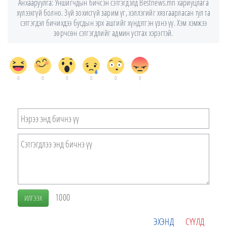
Анхааруулга: Уншигчдын бичсэн сэтгэгдэлд Bestnews.mn хариуцлага
хүлээхгүй болно. Зүй зохисгүй зарим үг, хэллэгийг хязгаарласан тул та
сэтгэгдэл бичихдээ бусдын эрх ашгийг хүндэтгэн үзнэ үү. Хэм хэмжээ
зөрчсөн сэтгэгдлийг админ устгах хэрэгтэй.
0
0
0
0
0
0
1000
ИЛГЭЭХ
ЭХЭНД
СҮҮЛД