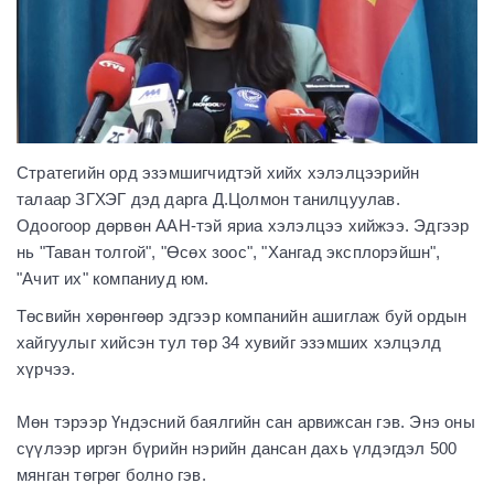
Стратегийн орд эзэмшигчидтэй хийх хэлэлцээрийн
талаар ЗГХЭГ дэд дарга Д.Цолмон танилцуулав.
Одоогоор дөрвөн ААН-тэй яриа хэлэлцээ хийжээ. Эдгээр
нь "Таван толгой", "Өсөх зоос", "Хангад эксплорэйшн",
"Ачит их" компаниуд юм.
Төсвийн хөрөнгөөр эдгээр компанийн ашиглаж буй ордын
хайгуулыг хийсэн тул төр 34 хувийг эзэмших хэлцэлд
хүрчээ.
Мөн тэрээр Үндэсний баялгийн сан арвижсан гэв. Энэ оны
сүүлээр иргэн бүрийн нэрийн дансан дахь үлдэгдэл 500
мянган төгрөг болно гэв.