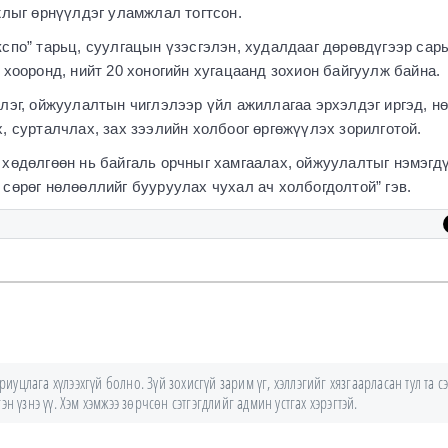
жлыг өрнүүлдэг уламжлал тогтсон.
спо” тарьц, суулгацын үзэсгэлэн, худалдааг дөрөвдүгээр сар
 хооронд, нийт 20 хоногийн хугацаанд зохион байгуулж байна.
лэг, ойжуулалтын чиглэлээр үйл ажиллагаа эрхэлдэг иргэд, н
, сурталчлах, зах зээлийн холбоог өргөжүүлэх зорилготой.
хөдөлгөөн нь байгаль орчныг хамгаалах, ойжуулалтыг нэмэгд
сөрөг нөлөөллийг бууруулах чухал ач холбогдолтой” гэв.
уцлага хүлээхгүй болно. Зүй зохисгүй зарим үг, хэллэгийг хязгаарласан тул та сэ
н үзнэ үү. Хэм хэмжээ зөрчсөн сэтгэгдлийг админ устгах хэрэгтэй.