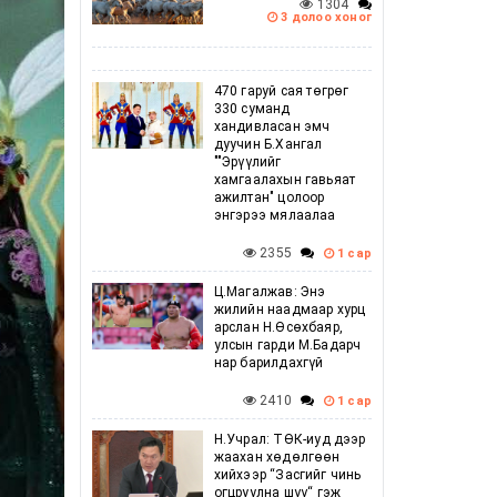
1304
3 долоо хоног
470 гаруй сая төгрөг
330 суманд
хандивласан эмч
дуучин Б.Хангал
""Эрүүлийг
хамгаалахын гавьяат
ажилтан" цолоор
энгэрээ мялаалаа
2355
1 сар
Ц.Магалжав: Энэ
жилийн наадмаар хурц
арслан Н.Өсөхбаяр,
улсын гарди М.Бадарч
нар барилдахгүй
2410
1 сар
Н.Учрал: ТӨК-иуд дээр
жаахан хөдөлгөөн
хийхээр “Засгийг чинь
огцруулна шүү“ гэж