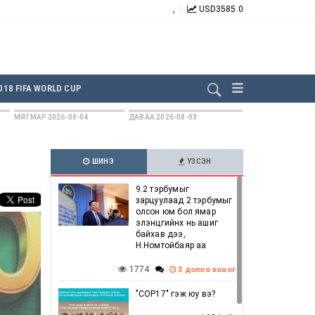
,
USD
3585.0
БИДНИЙГ ДАГААРАЙ:
018 FIFA WORLD CUP
МЯГМАР 2026-08-04
ДАВАА 2026-08-03
ШИНЭ
ҮЗСЭН
9.2 тэрбумыг
зарцуулаад 2 тэрбумыг
олсон юм бол ямар
элэнцгийнх нь ашиг
байхав дээ,
Н.Номтойбаяр аа
1774
3 долоо хоног
"COP17" гэж юу вэ?