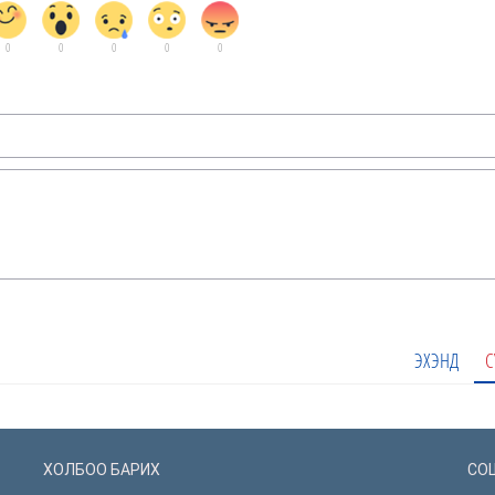
0
0
0
0
0
ЭХЭНД
С
ХОЛБОО БАРИХ
СО