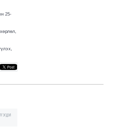
Бундестагийн
төлөөлөгчидтэй
уулзлаа
ын 25-
2743
1 сар
Энэ наадмаар 1024
өхөрлөл,
бөх барилдуулах
саналыг Бөхийн салбар
хороонд хүргүүлжээ
үүлэх,
2775
1 сар
УИХ: Өнөөдөр
хуралдах байнгын
хороо
2765
1 сар
О.Хонгор: Иргэний
хяналт хэдий чинээ
сайн байна, төдий
чинээ иргэдийн төлсөн
тгэгдэл
татвар хяналттай байна
3855
1 сар