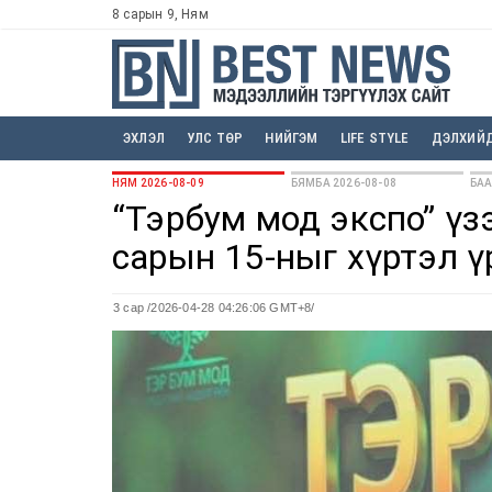
8 сарын 9, Ням
ЭХЛЭЛ
УЛС ТӨР
НИЙГЭМ
LIFE STYLE
ДЭЛХИЙ
НЯМ 2026-08-09
БЯМБА 2026-08-08
БАА
“Тэрбум мод экспо” үз
сарын 15-ныг хүртэл 
3 сар
/2026-04-28 04:26:06 GMT+8/