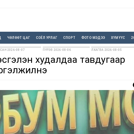
Д
ЧӨЛӨӨТ ЦАГ
СОЁЛ УРЛАГ
СПОРТ
ФОТО МЭДЭЭ
ХҮМҮҮС
2
САН 2026-08-07
ПҮРЭВ 2026-08-06
ЛХАГВА 2026-08-05
эсгэлэн худалдаа тавдугаар
үргэлжилнэ