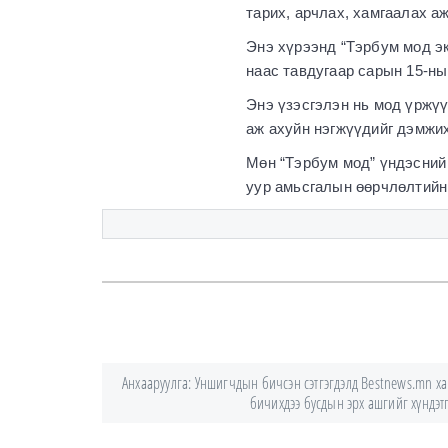
тарих, арчлах, хамгаалах а
Энэ хүрээнд “Тэрбум мод эк
наас тавдугаар сарын 15-ны
Энэ үзэсгэлэн нь мод үржүү
аж ахуйн нэгжүүдийг дэмжих
Мөн “Тэрбум мод” үндэсний 
уур амьсгалын өөрчлөлтийн 
Анхааруулга: Уншигчдын бичсэн сэтгэгдэлд Bestnews.mn хари
бичихдээ бусдын эрх ашгийг хүндэтгэ