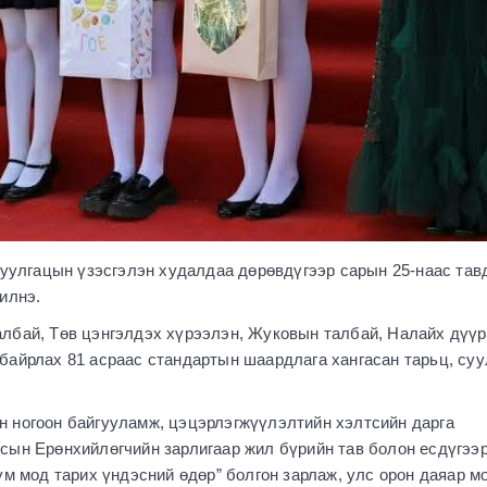
суулгацын үзэсгэлэн худалдаа дөрөвдүгээр сарын 25-наас тав
илнэ.
лбай, Төв цэнгэлдэх хүрээлэн, Жуковын талбай, Налайх дүүр
байрлах 81 асраас стандартын шаардлага хангасан тарьц, суу
 ногоон байгууламж, цэцэрлэгжүүлэлтийн хэлтсийн дарга
сын Ерөнхийлөгчийн зарлигаар жил бүрийн тав болон есдүгээ
ум мод тарих үндэсний өдөр” болгон зарлаж, улс орон даяар м