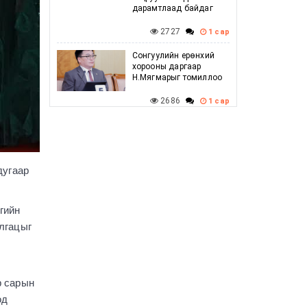
дарамтлаад байдаг
2727
1 сар
Сонгуулийн ерөнхий
хорооны даргаар
Н.Мягмарыг томиллоо
2686
1 сар
Говийн бүсийн
зөвлөлдөх уулзалт
амжилттай боллоо
дугаар
2675
1 сар
Г.Дамдинням: Баяр
наадмын үеэр
гийн
шатахууны хомсдол
лгацыг
үүсэхгүй, нөөц
хангалттай байгаа
2780
1 сар
р сарын
УИХ-ын дарга
С.Бямбацогт ХБНГУ-ын
од