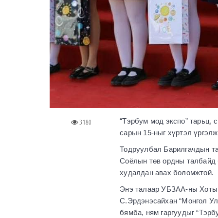
“Тэрбум мод экспо” тарьц, 
3180
сарын 15-ныг хүртэл үргэлж
Тодруулбал Барилгачдын та
Соёлын төв ордны талбайд 
худалдан авах боломжтой.
Энэ талаар УБЗАА-ны Хотын
С.Эрдэнэсайхан “Монгол Ул
бямба, ням гаргуудыг “Тэрб