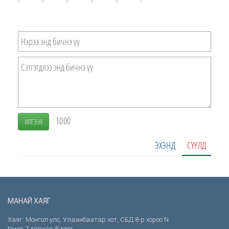
0
0
0
0
0
0
1000
ИЛГЭЭХ
ЭХЭНД
СҮҮЛД
МАНАЙ ХАЯГ
Хаяг: Монгол улс, Улаанбаатар хот, СБД 8-р хороо N
tower 7 давхар 8 тоот