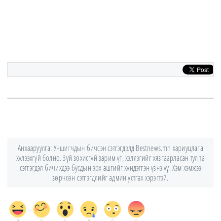
Анхааруулга: Уншигчдын бичсэн сэтгэгдэлд Bestnews.mn хариуцлага
хүлээхгүй болно. Зүй зохисгүй зарим үг, хэллэгийг хязгаарласан тул та
сэтгэгдэл бичихдээ бусдын эрх ашгийг хүндэтгэн үзнэ үү. Хэм хэмжээ
зөрчсөн сэтгэгдлийг админ устгах хэрэгтэй.