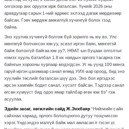
олгохоор анх оруулж ирж баталсан. Үүнийг 2026 оны
аравдугаар сарын 1-ний өдрөөс эхлээд дагаж мөрдөхөөр
байсан. Гэвч мөрдөж амжилгүй хүчингүй болох гээд
байна.
Энэ хуулиа хүчингүй болгож буй зорилго нь юу вэ. Улс
мөнгөгүй болчихсон юм уу, эсвэл иргэн баян, мөнгөтэй
байж болохгүй байгаа юм уу?. НӨАТ-ын буцаан олголтыг
нэмэх хууль баталбал 1.8 их наядын орлого тасарна гэж
байнгын хорооны хурлаар мэдэгдсэн. Уг нь үүнд 100 мянга
гаруй иргэн цахимаар санал өгөөд УИХ-аар ороод, бид энэ
хуулийн төслийг баталсан шүү дээ. Энэ бол иргэдээс
ирсэн хамгийн бодит санал, хүсэлт байсан. Тэдгээр санал
өгсөн хүмүүст бид одоо ямар тайлбар өгөх юм бэ” гэж
асуулаа.
Эдийн засаг, хөгжлийн сайд Ж.Энхбаяр
“Нийгмийн сайн
сайхнаа хараад, орлого бололцоогоо дутуу тооцчихсон
хэрэг. Үндсэндээ малгүй байж мал амласан л гэсэн үг.