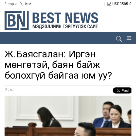
8 сарын 9, Ням
USD
3585.0
Ж.Баясгалан: Иргэн
мөнгөтэй, баян байж
болохгүй байгаа юм уу?
3 сар