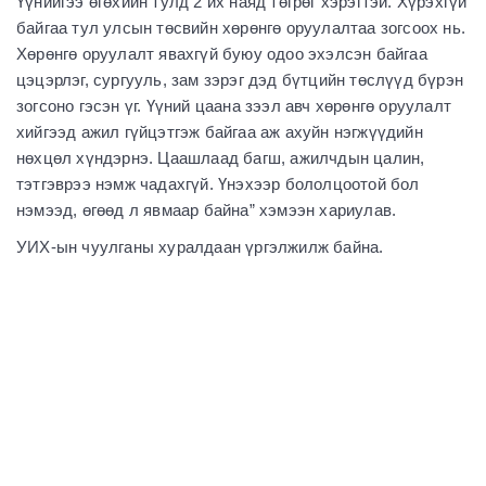
Үүнийгээ өгөхийн тулд 2 их наяд төгрөг хэрэгтэй. Хүрэхгүй
байгаа тул улсын төсвийн хөрөнгө оруулалтаа зогсоох нь.
Хөрөнгө оруулалт явахгүй буюу одоо эхэлсэн байгаа
цэцэрлэг, сургууль, зам зэрэг дэд бүтцийн төслүүд бүрэн
зогсоно гэсэн үг. Үүний цаана зээл авч хөрөнгө оруулалт
хийгээд ажил гүйцэтгэж байгаа аж ахуйн нэгжүүдийн
нөхцөл хүндэрнэ. Цаашлаад багш, ажилчдын цалин,
тэтгэврээ нэмж чадахгүй. Үнэхээр бололцоотой бол
нэмээд, өгөөд л явмаар байна” хэмээн хариулав.
УИХ-ын чуулганы хуралдаан үргэлжилж байна.