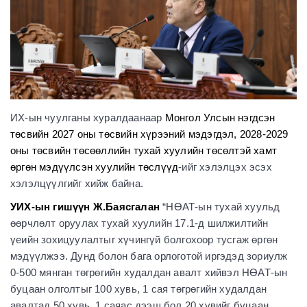
ИХ-ын чуулганы хуралдаанаар
Монгол Улсын нэгдсэн
төсвийн 2027 оны төсвийн хүрээний мэдэгдэл, 2028-2029
оны төсвийн төсөөллийн тухай хуулийн төсөлтэй хамт
өргөн мэдүүлсэн хуулийн төслүүд
-ийг хэлэлцэх эсэх
хэлэлцүүлгийг хийж байна.
УИХ-ын гишүүн Ж.Баясгалан
“НӨАТ-ын тухай хуульд
өөрчлөлт оруулах тухай хуулийн 17.1-д шилжилтийн
үеийн зохицуулалтыг хүчингүй болгохоор тусгаж өргөн
мэдүүлжээ. Дунд болон бага орлоготой иргэдэд зориулж
0-500 мянган төгрөгийн худалдан авалт хийвэл НӨАТ-ын
буцаан олголтыг 100 хувь, 1 сая төгрөгийн худалдан
авалтад 50 хувь, 1 саяас дээш бол 20 хувийг буцаан