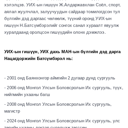
хэлэлцэв. УИХ-ын гишүүн Ж.Алдаржавхлан Соёл, спорт,
аялал жуулчлал, залуучуудын сайдаар томилогдсон тул
бүлгийн дэд даргаас чөлөөлж, түүний оронд УИХ-ын
гишүүн Н.Батсүмбэрэлийг сонгох санал хураалт явуулж
хуралдаанд оролцсон гишүүдийн олонх дэмжлээ.
УИХ-ын гишүүн, УИХ дахь МАН-ын бүлгийн дэд дарга
Нацагдоржийн Батсүмбэрэл нь:
- 2001 онд Баянхонгор аймгийн 2 дугаар дунд сургууль
- 2006 онд Монгол Улсын Боловсролын Их сургууль, түүх,
нийгмийн ухааны багш
- 2008 онд Монгол Улсын Боловсролын Их сургууль,
магистр
- 2024 онд Монгол Улсын Боловсролын Их сургууль, улс
төрийн ухааны доктор суралцаж төгссөн.