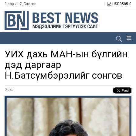
8 сарын 7, Баасан
USD
3585.0
УИХ дахь МАН-ын бүлгийн
дэд даргаар
Н.Батсүмбэрэлийг сонгов
3 сар