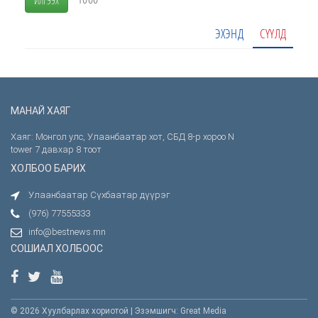
ИЛГЭЭХ
ЭХЭНД
СҮҮЛД
МАНАЙ ХАЯГ
Хаяг: Монгол улс, Улаанбаатар хот, СБД 8-р хороо N
tower 7 давхар 8 тоот
ХОЛБОО БАРИХ
Улаанбаатар Сүхбаатар дүүрэг
(976) 77555333
info@bestnews.mn
СОШИАЛ ХОЛБООС
© 2026 Хуулбарлах хориотой | Эзэмшигч: Great Media