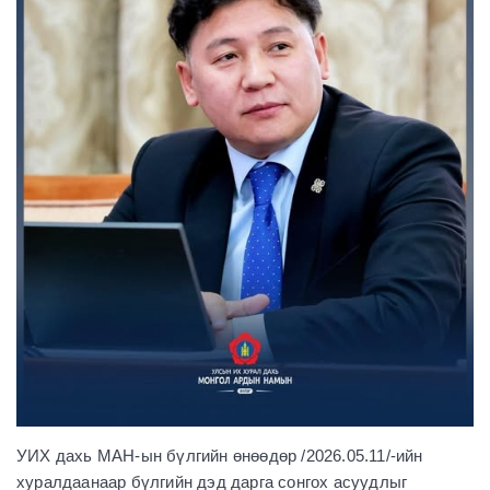
УИХ дахь МАН-ын бүлгийн өнөөдөр /2026.05.11/-ийн
хуралдаанаар бүлгийн дэд дарга сонгох асуудлыг