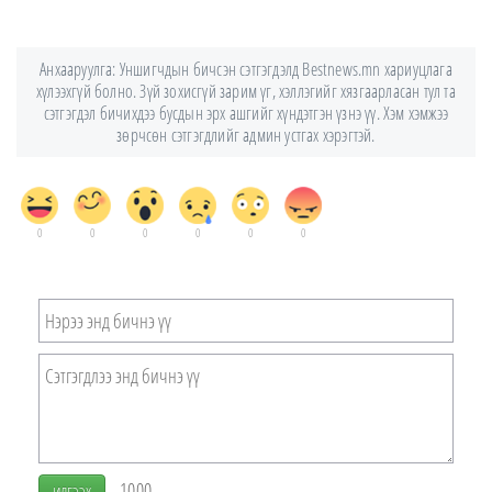
Анхааруулга: Уншигчдын бичсэн сэтгэгдэлд Bestnews.mn хариуцлага
хүлээхгүй болно. Зүй зохисгүй зарим үг, хэллэгийг хязгаарласан тул та
сэтгэгдэл бичихдээ бусдын эрх ашгийг хүндэтгэн үзнэ үү. Хэм хэмжээ
зөрчсөн сэтгэгдлийг админ устгах хэрэгтэй.
0
0
0
0
0
0
1000