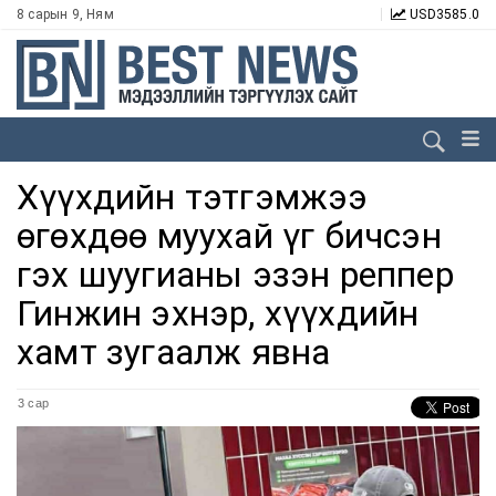
8 сарын 9, Ням
USD
3585.0
Хүүхдийн тэтгэмжээ
өгөхдөө муухай үг бичсэн
гэх шуугианы эзэн реппер
Гинжин эхнэр, хүүхдийн
хамт зугаалж явна
3 сар