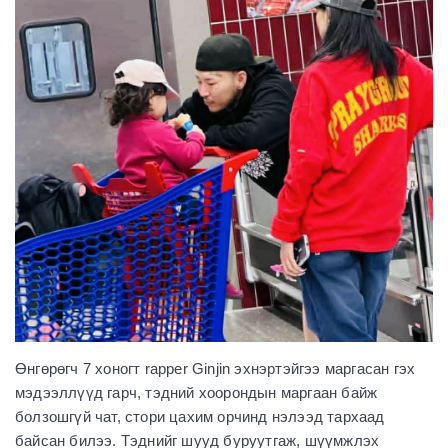
Өнгөрөгч 7 хоногт rapper Ginjin эхнэртэйгээ маргасан гэх
мэдээллүүд гарч, тэдний хоорондын маргаан байж
болзошгүй чат, стори цахим орчинд нэлээд тархаад
байсан билээ. Тэднийг шууд буруутгаж, шүүмжлэх