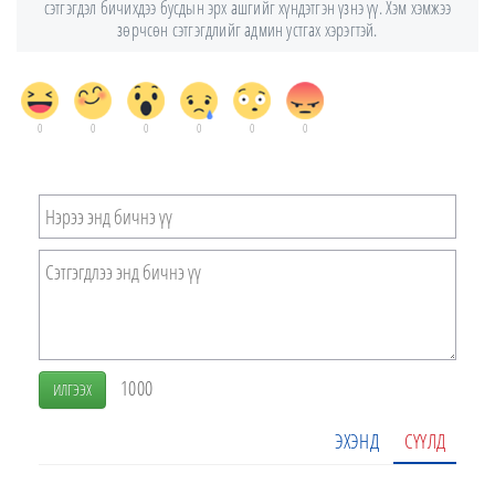
сэтгэгдэл бичихдээ бусдын эрх ашгийг хүндэтгэн үзнэ үү. Хэм хэмжээ
зөрчсөн сэтгэгдлийг админ устгах хэрэгтэй.
0
0
0
0
0
0
1000
ИЛГЭЭХ
ЭХЭНД
СҮҮЛД