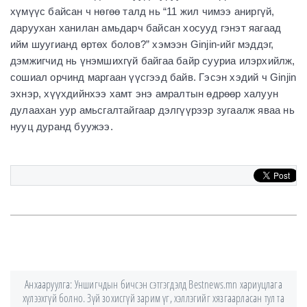
хүмүүс байсан ч нөгөө талд нь “11 жил чимээ аниргүй,
даруухан ханилан амьдарч байсан хосууд гэнэт яагаад
ийм шуугианд өртөх болов?” хэмээн Ginjin-ийг мэддэг,
дэмжигчид нь үнэмшихгүй байгаа байр сууриа илэрхийлж,
сошиал орчинд маргаан үүсгээд байв. Гэсэн хэдий ч Ginjin
эхнэр, хүүхдийнхээ хамт энэ амралтын өдрөөр халуун
дулаахан уур амьсгалтайгаар дэлгүүрээр зугаалж яваа нь
нууц дуранд буужээ.
Анхааруулга: Уншигчдын бичсэн сэтгэгдэлд Bestnews.mn хариуцлага
хүлээхгүй болно. Зүй зохисгүй зарим үг, хэллэгийг хязгаарласан тул та